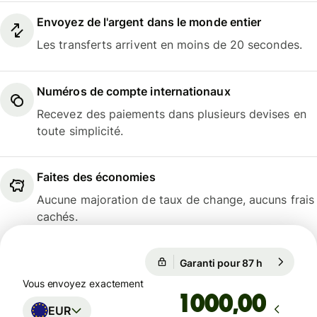
Envoyez de l'argent dans le monde entier
Les transferts arrivent en moins de 20 secondes.
Numéros de compte internationaux
Recevez des paiements dans plusieurs devises en
toute simplicité.
Faites des économies
Aucune majoration de taux de change, aucuns frais
cachés.
Garanti pour 87 h
1 EUR = 1,
Garanti pour 87 h
Vous envoyez exactement
,00
EUR