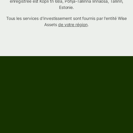
enregistrée est Kopli tn 68a, Põhja-Tallinna linnaosa, Tallinn,
Estonie.
Tous les services d'investissement sont fournis par l'entité Wise
Assets
de votre région
.