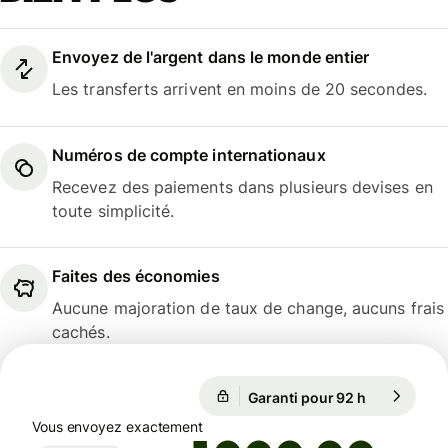
Envoyez de l'argent dans le monde entier
Les transferts arrivent en moins de 20 secondes.
Numéros de compte internationaux
Recevez des paiements dans plusieurs devises en
toute simplicité.
Faites des économies
Aucune majoration de taux de change, aucuns frais
cachés.
1 EUR = 0,8568 GBP
Garanti pour 92 h
1 EUR = 0,
Garanti pour 92 h
Vous envoyez exactement