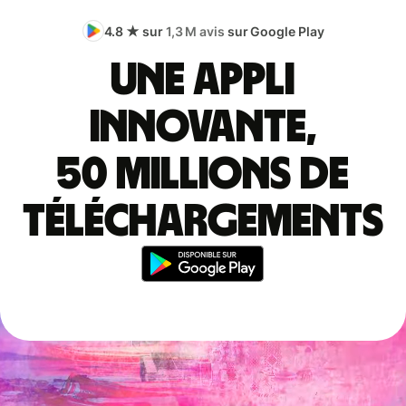
4.8 ★ sur
1,3 M avis
sur Google Play
Une appli
innovante,
50 millions de
téléchargements