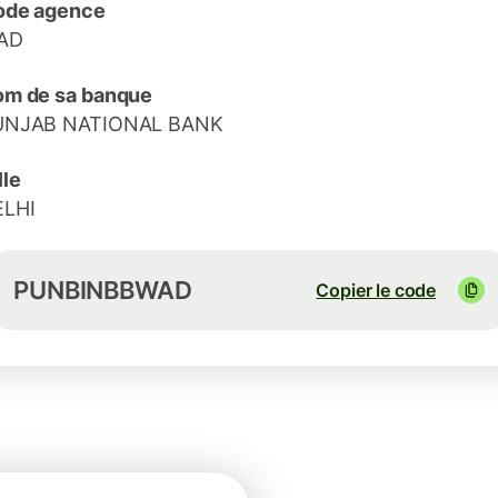
ode agence
AD
m de sa banque
UNJAB NATIONAL BANK
lle
ELHI
PUNBINBBWAD
Copier le code