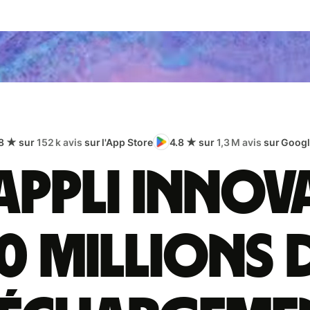
8 ★ sur
152 k avis
sur l'App Store
4.8 ★ sur
1,3 M avis
sur Googl
appli innov
0 millions 