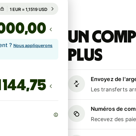
Garanti pour 90 h
1 EUR = 1,1519 USD
Garanti pour 90 h
,00
Un compt
ent ?
Nous appliquerons
plus
Envoyez de l'arg
Les transferts a
Numéros de comp
Recevez des paiem