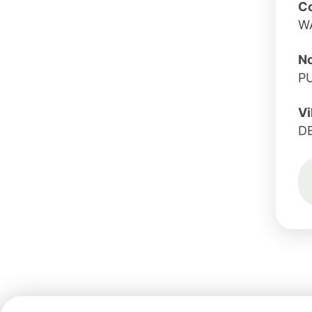
C
W
No
P
Vi
D