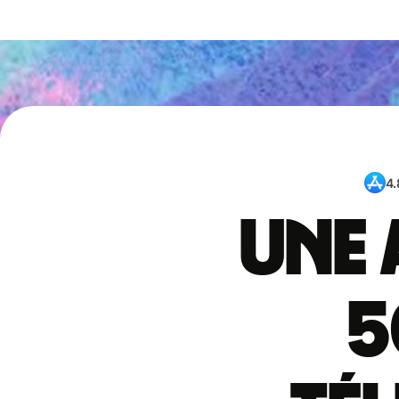
4.
Une 
5