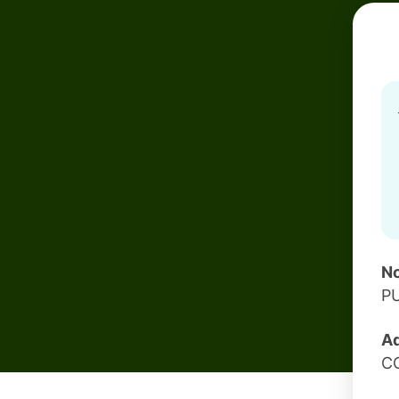
No
P
Ad
C