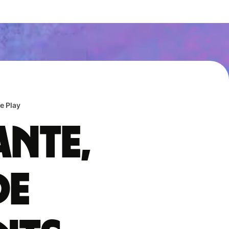
e Play
ante,
de