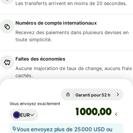
Les transferts arrivent en moins de 20 secondes.
Numéros de compte internationaux
Recevez des paiements dans plusieurs devises en
toute simplicité.
Faites des économies
Aucune majoration de taux de change, aucuns frais
cachés.
Garanti pour 52 h
1 EUR = 1,
Garanti pour 52 h
Vous envoyez exactement
,00
EUR
Vous envoyez plus de 25 000 USD ou