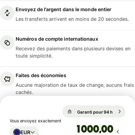
Envoyez de l'argent dans le monde entier
Les transferts arrivent en moins de 20 secondes.
Numéros de compte internationaux
Recevez des paiements dans plusieurs devises en
toute simplicité.
Faites des économies
Aucune majoration de taux de change, aucuns frais
cachés.
Garanti pour 94 h
1 EUR = 1,
Garanti pour 94 h
Vous envoyez exactement
,00
EUR