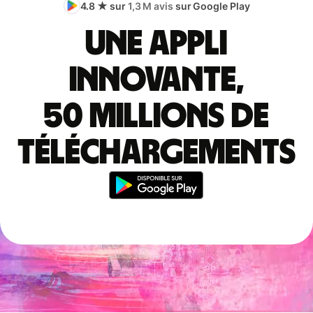
4.8 ★ sur
1,3 M avis
sur Google Play
Une appli
innovante,
50 millions de
téléchargements