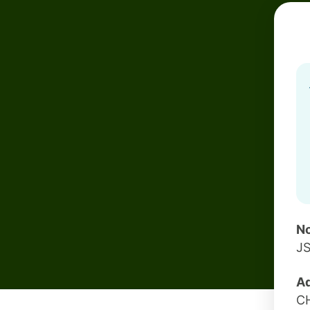
No
J
Ad
C