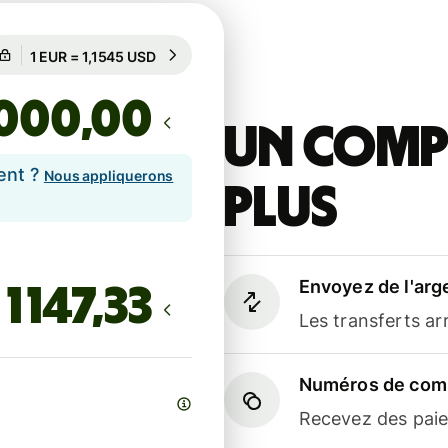
Garanti pour 32 h
1 EUR = 1,1545 USD
Garanti pour 32 h
,00
Un compt
ent ?
Nous appliquerons
plus
Envoyez de l'arg
Les transferts a
Numéros de comp
Recevez des paiem