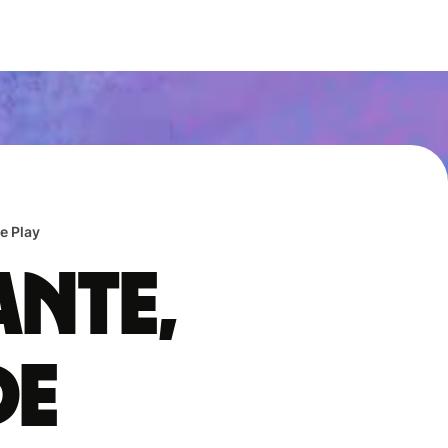
e Play
ante,
de