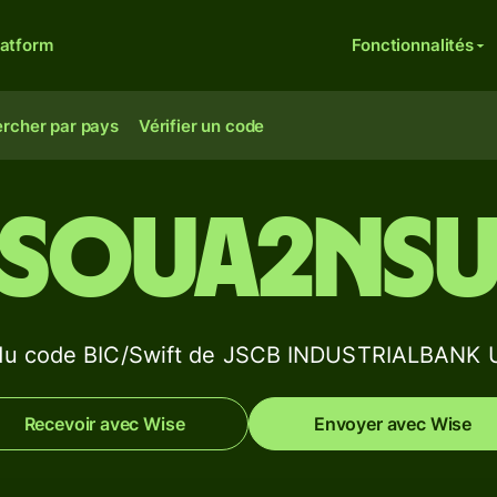
latform
Fonctionnalités
rcher par pays
Vérifier un code
JSOUA2NS
 du code BIC/Swift de JSCB INDUSTRIALBANK
Recevoir avec Wise
Envoyer avec Wise