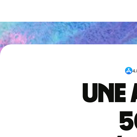
4.
Une 
5