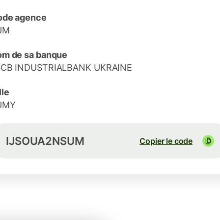
ode agence
UM
m de sa banque
SCB INDUSTRIALBANK UKRAINE
lle
UMY
IJSOUA2NSUM
Copier le code