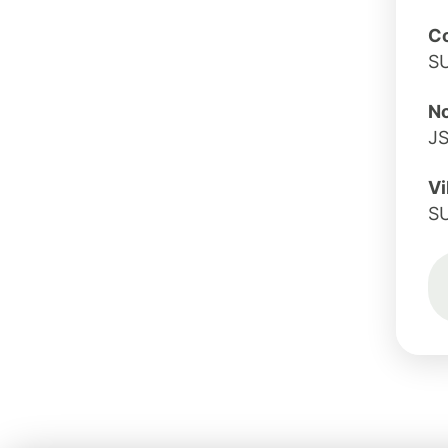
C
S
No
J
Vi
S