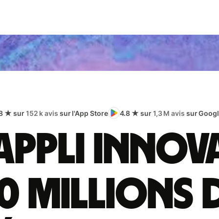
8 ★ sur
152 k avis
sur l'App Store
4.8 ★ sur
1,3 M avis
sur Googl
appli innov
0 millions 