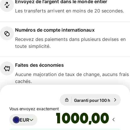
Envoyez de l'argent dans le monde entier
Les transferts arrivent en moins de 20 secondes.
Numéros de compte internationaux
Recevez des paiements dans plusieurs devises en
toute simplicité.
Faites des économies
Aucune majoration de taux de change, aucuns frais
cachés.
Garanti pour 100 h
1 EUR = 1
Garanti pour 100 h
Vous envoyez exactement
,00
EUR