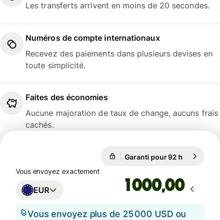
Les transferts arrivent en moins de 20 secondes.
Numéros de compte internationaux
Recevez des paiements dans plusieurs devises en
toute simplicité.
Faites des économies
Aucune majoration de taux de change, aucuns frais
cachés.
Garanti pour 92 h
1 EUR = 1,
Garanti pour 92 h
Vous envoyez exactement
,00
EUR
Vous envoyez plus de 25 000 USD ou