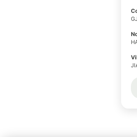
C
G
No
H
Vi
J