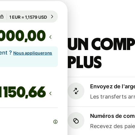
Garanti pour 98 h
1 EUR = 1,1579 USD
Garanti pour 98 h
,00
Un compt
ent ?
Nous appliquerons
plus
Envoyez de l'arg
Les transferts a
Numéros de comp
Recevez des paiem