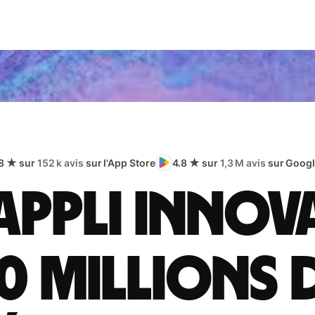
8 ★ sur
152 k avis
sur l'App Store
4.8 ★ sur
1,3 M avis
sur Googl
appli innov
0 millions 