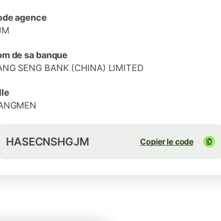
ode agence
JM
m de sa banque
ANG SENG BANK (CHINA) LIMITED
lle
IANGMEN
HASECNSHGJM
Copier le code