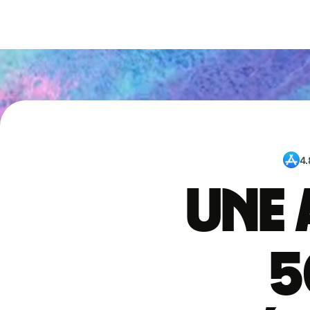
4.
Une 
5