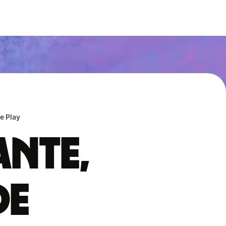
e Play
ante,
de