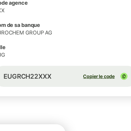
ode agence
XX
m de sa banque
UROCHEM GROUP AG
lle
UG
EUGRCH22XXX
Copier le code