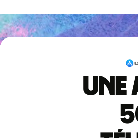
4.
Une 
5