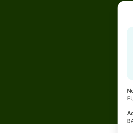
No
E
Ad
B