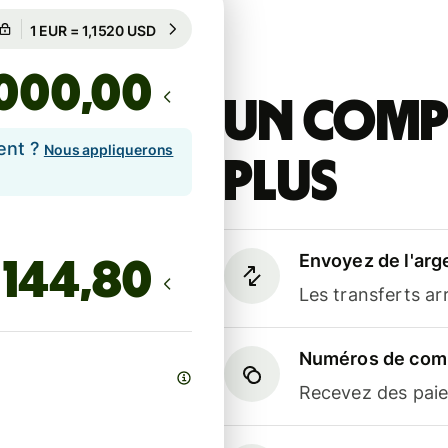
Garanti pour 90 h
1 EUR = 1,1520 USD
Garanti pour 90 h
,00
Un compt
ent ?
Nous appliquerons
plus
Envoyez de l'arg
Les transferts a
Numéros de comp
Recevez des paiem