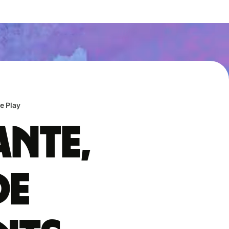
e Play
ante,
de