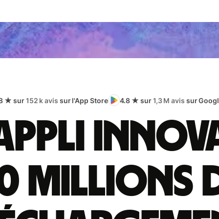
8 ★ sur
152 k avis
sur l'App Store
4.8 ★ sur
1,3 M avis
sur Googl
appli innov
0 millions 