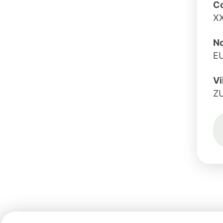
C
X
No
E
Vi
Z