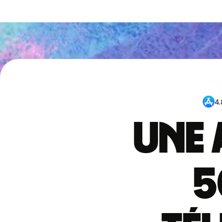
4.
Une 
5