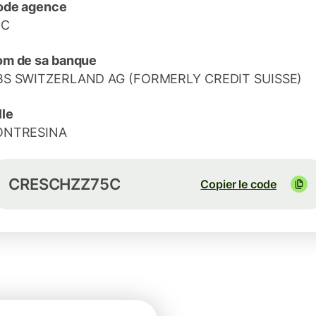
ode agence
5C
m de sa banque
BS SWITZERLAND AG (FORMERLY CREDIT SUISSE)
lle
ONTRESINA
CRESCHZZ75C
Copier le code