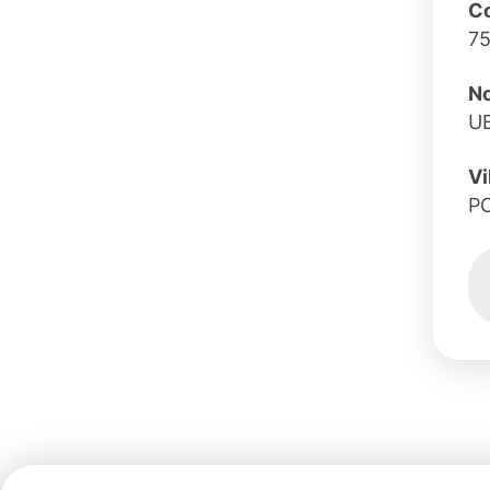
C
7
No
U
Vi
P