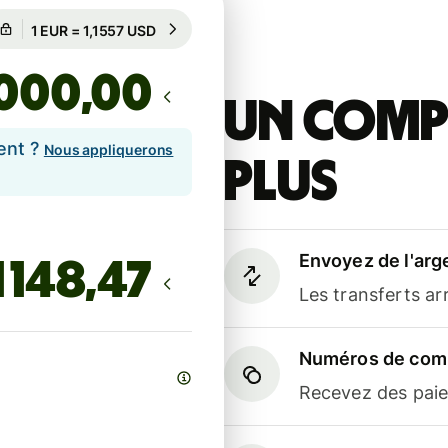
Garanti pour 90 h
1 EUR = 1,1557 USD
Garanti pour 90 h
,00
Un compt
ent ?
Nous appliquerons
plus
Envoyez de l'arg
Les transferts a
Numéros de comp
Recevez des paiem