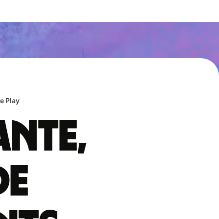
e Play
ante,
de