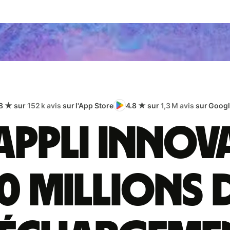
8 ★ sur
152 k avis
sur l'App Store
4.8 ★ sur
1,3 M avis
sur Googl
appli innov
0 millions 