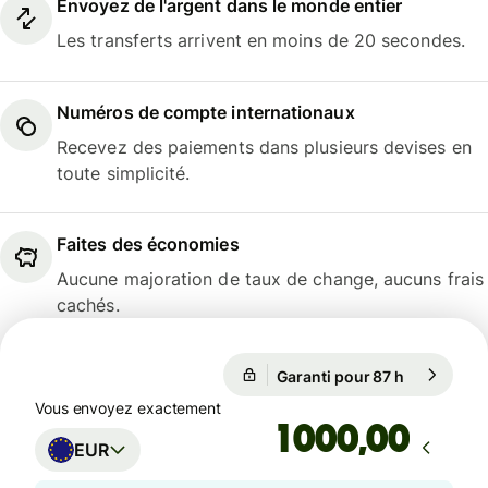
Envoyez de l'argent dans le monde entier
Les transferts arrivent en moins de 20 secondes.
Numéros de compte internationaux
Recevez des paiements dans plusieurs devises en
toute simplicité.
Faites des économies
Aucune majoration de taux de change, aucuns frais
cachés.
Garanti pour 87 h
1 EUR = 1,
Garanti pour 87 h
Vous envoyez exactement
,00
EUR