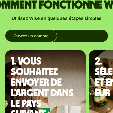
mment fonctionne W
Utilisez Wise en quelques étapes simples
Ouvrez un compte
1. Vous
2.
souhaitez
Sél
envoyer de
et 
l'argent dans
EUR
le pays