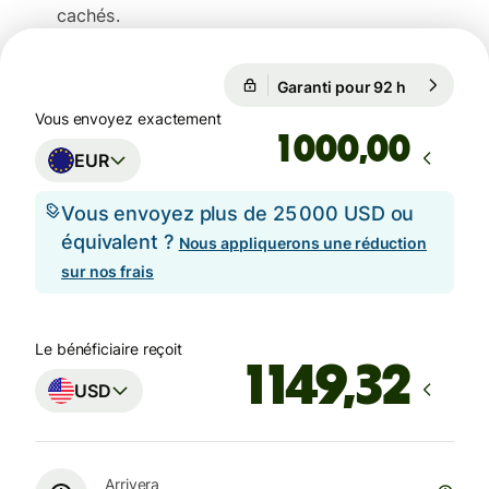
cachés.
Garanti pour 92 h
1 EUR = 1,
Garanti pour 92 h
Vous envoyez exactement
,00
EUR
Vous envoyez plus de 25 000 USD ou
équivalent ?
Nous appliquerons une réduction
sur nos frais
Le bénéficiaire reçoit
USD
Arrivera