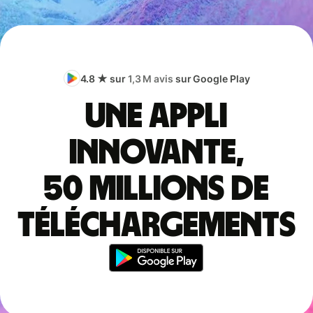
4.8 ★ sur
1,3 M avis
sur Google Play
Une appli
innovante,
50 millions de
téléchargements