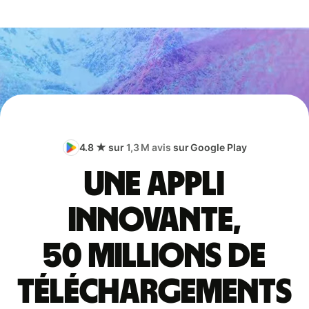
4.8 ★ sur
1,3 M avis
sur Google Play
Une appli
innovante,
50 millions de
téléchargements