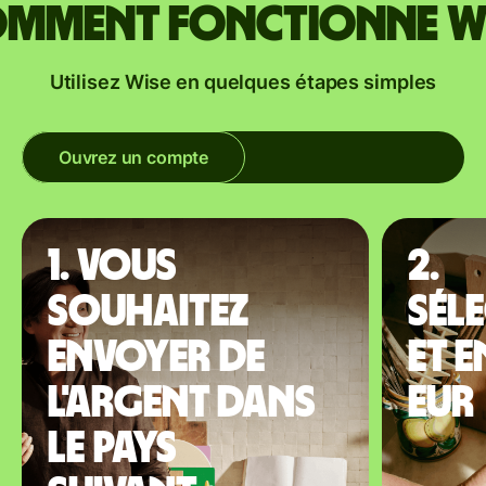
mment fonctionne W
Utilisez Wise en quelques étapes simples
Ouvrez un compte
1. Vous
2.
souhaitez
Sél
envoyer de
et 
l'argent dans
EUR
le pays