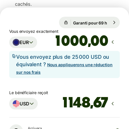
cachés.
Garanti pour 69 h
1 EUR = 1,
Garanti pour 69 h
Vous envoyez exactement
,00
EUR
Vous envoyez plus de 25 000 USD ou
équivalent ?
Nous appliquerons une réduction
sur nos frais
Le bénéficiaire reçoit
USD
Arrivera