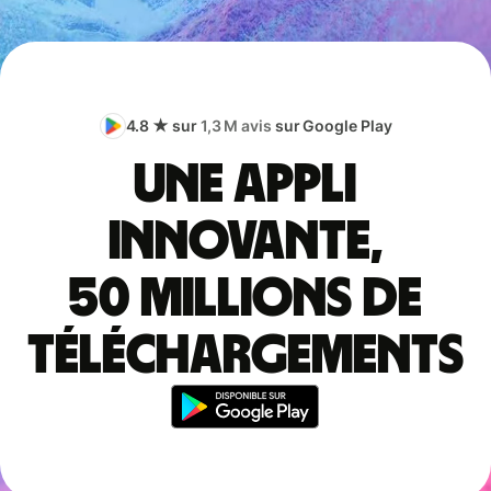
4.8 ★ sur
1,3 M avis
sur Google Play
Une appli
innovante,
50 millions de
téléchargements