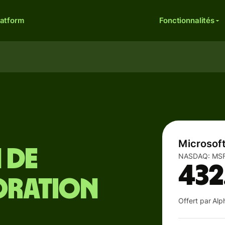
latform
Fonctionnalités
Microsof
 de
NASDAQ:
MS
432
oration
Offert par Al