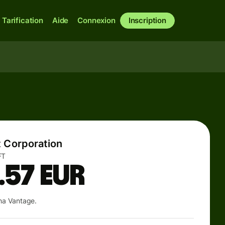
Tarification
Aide
Connexion
Inscription
t Corporation
FT
.57
EUR
pha Vantage.