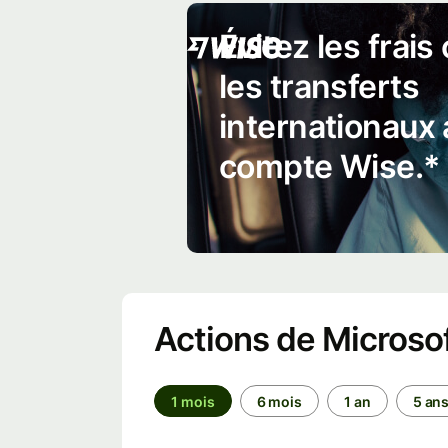
Évitez les frais
les transferts
internationaux
compte Wise.*
Actions de Microso
1 mois
6 mois
1 an
5 an