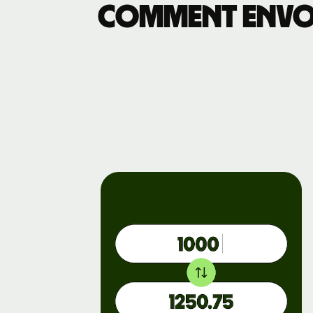
Comment envoye
Découvrez
les
intégratio
de l'API
Découvrez
la démo
Contacter 
service
commercia
Tarification
Tarificatio
pour les