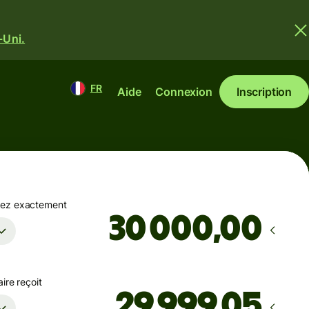
-Uni.
FR
Aide
Connexion
Inscription
yez exactement
,00
ire reçoit