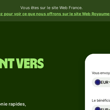
Vous êtes sur le site Web France.
z pour voir ce que nous offrons sur le site Web Royaume
ités
Produits
ez
Envoyer
Recevoir
t
nt vers
Émettez
ez
des
rm
Vous envo
cartes
t
EUR
Comptes
ez une
s et
multi-
se
Le bénéficia
devises
seau.
sionnelle
onie rapides,
EUR