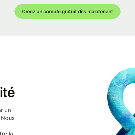
Créez un compte gratuit dès maintenant
ité
ar un
. Nous
re la