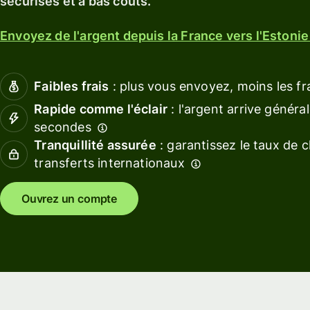
sécurisés et à bas coûts.
En savoir plus
Obten
En savoir plus
Obtenir
des
Envoyez de l'argent depuis la France vers l'Estonie 
une
rende
carte de
avec W
débit
Asset
Faibles frais
: plus vous envoyez, moins les fr
Europ
Obtenez
Rapide comme l'éclair
: l'argent arrive génér
des
Gérez
secondes
rendements
les
Tranquillité assurée
: garantissez le taux de 
avec Wise
financ
transferts internationaux
Assets
de
Europe
l'équi
Ouvrez un compte
Conne
Tarification
un logi
de
compta
Tarification
personnelle
Ressource