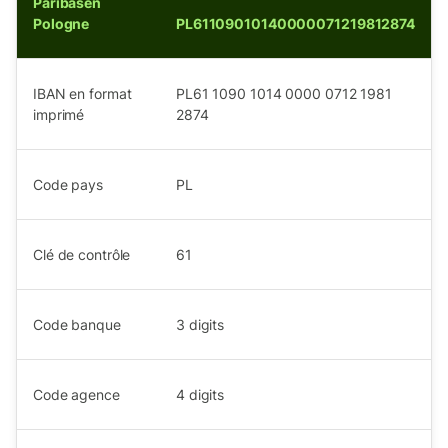
Paribasen
Pologne
PL61109010140000071219812874
IBAN en format
PL61 1090 1014 0000 0712 1981
imprimé
2874
Code pays
PL
Clé de contrôle
61
Code banque
3
digits
Code agence
4
digits