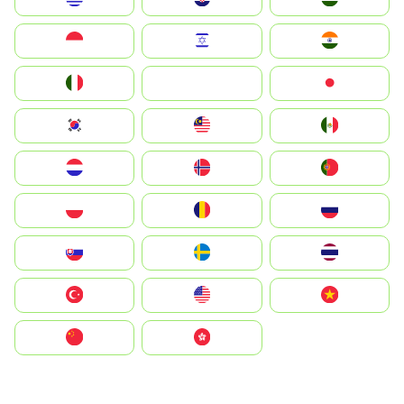
Indonesia
Israel
India
Italia
JA
Japan
South Korea
Malay
Mexico
Nederland
Norge
Portugal
Polska
România
Россия
Slovensko
Ruoŧŧa
ไทย
Türkiye
United States
Vietnam
中国
中國香港特別行政區