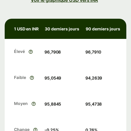
Voir le graphique USD vers INR
1 USD en INR
30 derniers jours
90 derniers jours
Élevé
96,7908
96,7910
Faible
95,0549
94,2639
Moyen
95,8845
95,4738
Change
-0.25
%
0.76
%