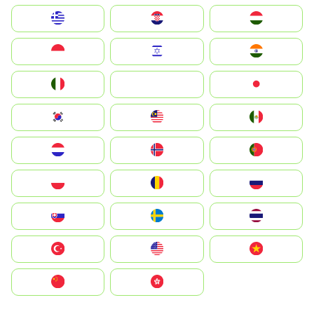
Greece
Hrvatska
Magyarország
Indonesia
Israel
India
Italia
JA
Japan
South Korea
Malay
Mexico
Nederland
Norge
Portugal
Polska
România
Россия
Slovensko
Ruoŧŧa
ไทย
Türkiye
United States
Vietnam
中国
中國香港特別行政區