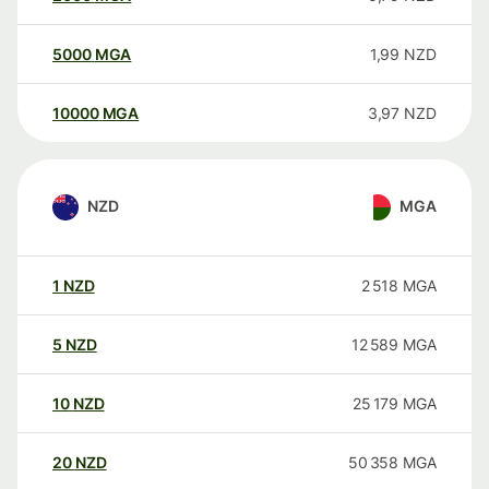
5000
MGA
1,99
NZD
10000
MGA
3,97
NZD
NZD
MGA
1
NZD
2 518
MGA
5
NZD
12 589
MGA
10
NZD
25 179
MGA
20
NZD
50 358
MGA