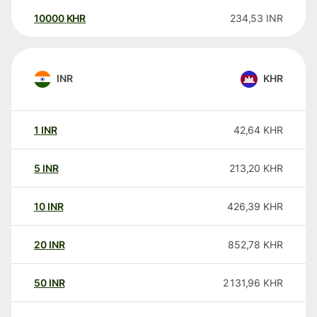
10000
KHR
234,53
INR
INR
KHR
1
INR
42,64
KHR
5
INR
213,20
KHR
10
INR
426,39
KHR
20
INR
852,78
KHR
50
INR
2 131,96
KHR