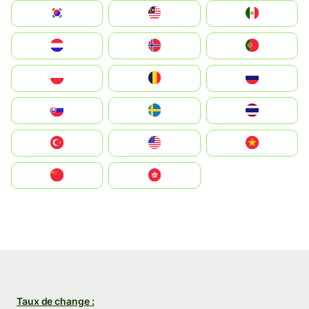
South Korea
Malay
Mexico
Nederland
Norge
Portugal
Polska
România
Россия
Slovensko
Ruoŧŧa
ไทย
Türkiye
United States
Vietnam
中国
中國香港特別行政區
Taux de change :