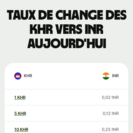
Taux de change des
KHR vers INR
aujourd'hui
KHR
INR
1
KHR
0,02
INR
5
KHR
0,12
INR
10
KHR
0,23
INR