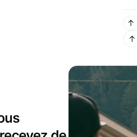
ous
 recevez de