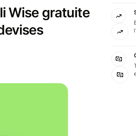
i Wise gratuite
 devises