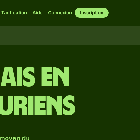
Tarification
Aide
Connexion
Inscription
ais en
uriens
 moyen du