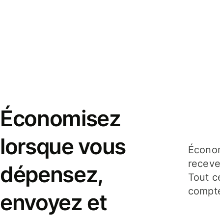
Économisez
lorsque vous
Économ
receve
dépensez,
Tout c
compte
envoyez et