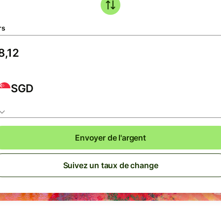
rs
SGD
Envoyer de l'argent
Suivez un taux de change