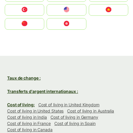
Türkiye
United States
Vietnam
中国
中國香港特別行政區
Taux de change :
Transferts d'argent internationaux :
Cost of living:
Cost of living in United Kingdom
Cost of living in United States
Cost of living in Australia
Cost of living in India
Cost of living in Germany
Cost of living in France
Cost of living in Spain
Cost of living in Canada