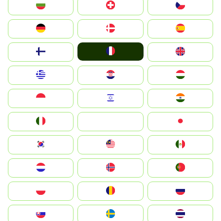
България
Switzerland
Czechia
Deutschland
Denmark
España
France
Suomi
United Kingdom
Greece
Hrvatska
Magyarország
Indonesia
Israel
India
Italia
JA
Japan
South Korea
Malay
Mexico
Nederland
Norge
Portugal
Polska
România
Россия
Slovensko
Ruoŧŧa
ไทย