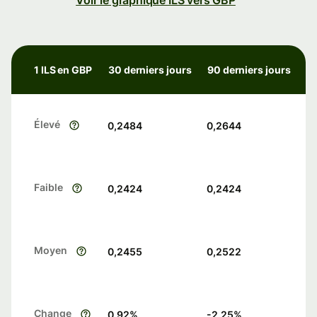
Voir le graphique ILS vers GBP
1 ILS en GBP
30 derniers jours
90 derniers jours
Élevé
0,2484
0,2644
Faible
0,2424
0,2424
Moyen
0,2455
0,2522
Change
0.92
%
-2.25
%