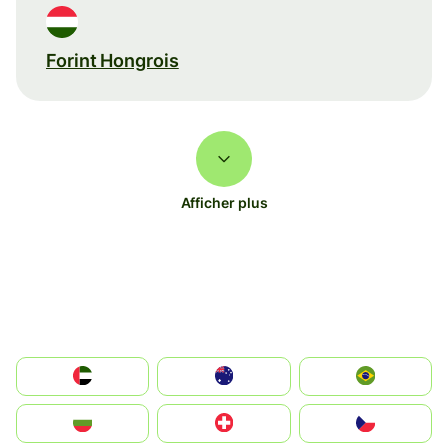
Forint Hongrois
Afficher plus
الإمارات العربية المتحدة
Australia
Brazil
България
Switzerland
Czechia