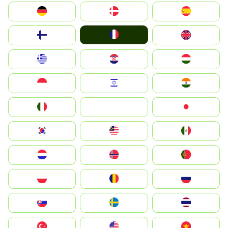
Deutschland
Denmark
España
France
Suomi
United Kingdom
Greece
Hrvatska
Magyarország
Indonesia
Israel
India
Italia
JA
Japan
South Korea
Malay
Mexico
Nederland
Norge
Portugal
Polska
România
Россия
Slovensko
Ruoŧŧa
ไทย
Türkiye
United States
Vietnam