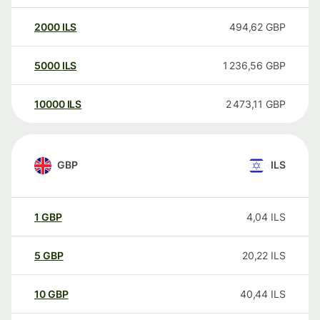
2000
ILS
494,62
GBP
5000
ILS
1 236,56
GBP
10000
ILS
2 473,11
GBP
GBP
ILS
1
GBP
4,04
ILS
5
GBP
20,22
ILS
10
GBP
40,44
ILS