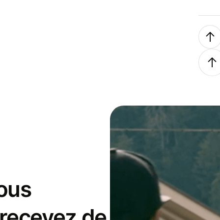
ous
 recevez de