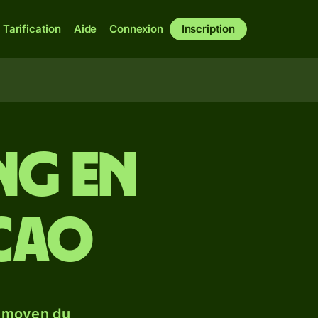
Tarification
Aide
Connexion
Inscription
ing en
cao
e moyen du