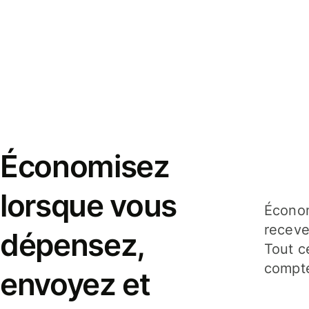
Économisez
lorsque vous
Économ
receve
dépensez,
Tout c
compte
envoyez et