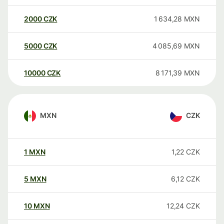
2000
CZK
1 634,28
MXN
5000
CZK
4 085,69
MXN
10000
CZK
8 171,39
MXN
MXN
CZK
1
MXN
1,22
CZK
5
MXN
6,12
CZK
10
MXN
12,24
CZK