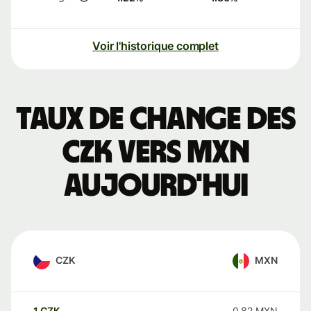
Voir l'historique complet
Taux de change des
CZK vers MXN
aujourd'hui
CZK
MXN
1
CZK
0,82
MXN