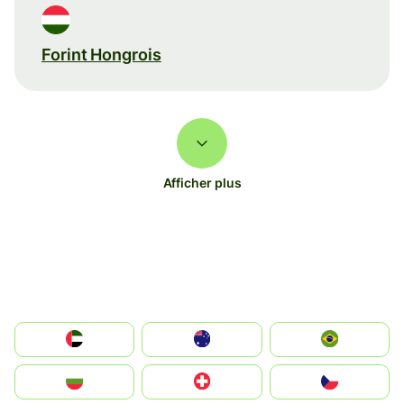
Forint Hongrois
Afficher plus
الإمارات العربية المتحدة
Australia
Brazil
България
Switzerland
Czechia