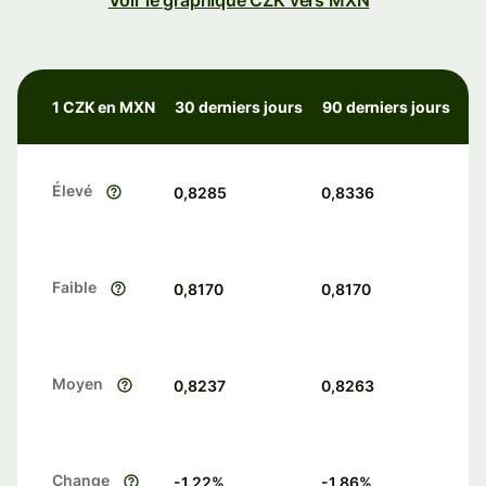
Voir le graphique CZK vers MXN
1 CZK en MXN
30 derniers jours
90 derniers jours
Élevé
0,8285
0,8336
Faible
0,8170
0,8170
Moyen
0,8237
0,8263
Change
-1.22
%
-1.86
%