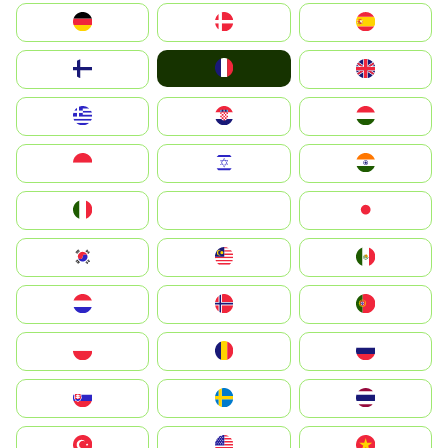
Deutschland
Denmark
España
France
Suomi
United Kingdom
Greece
Hrvatska
Magyarország
Indonesia
Israel
India
Italia
JA
Japan
South Korea
Malay
Mexico
Nederland
Norge
Portugal
Polska
România
Россия
Slovensko
Ruoŧŧa
ไทย
Türkiye
United States
Vietnam