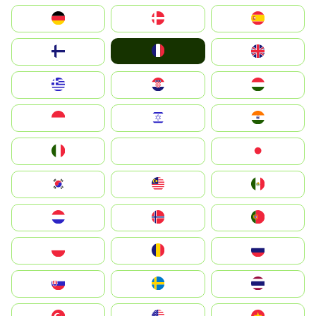
Deutschland
Denmark
España
France
Suomi
United Kingdom
Greece
Hrvatska
Magyarország
Indonesia
Israel
India
Italia
JA
Japan
South Korea
Malay
Mexico
Nederland
Norge
Portugal
Polska
România
Россия
Slovensko
Ruoŧŧa
ไทย