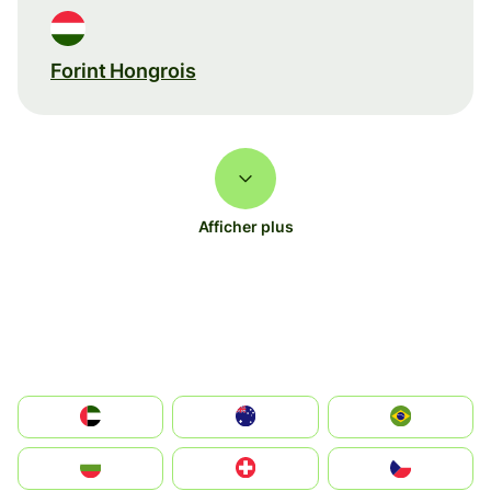
Forint Hongrois
Afficher plus
الإمارات العربية المتحدة
Australia
Brazil
България
Switzerland
Czechia