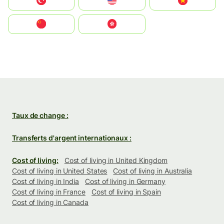
Türkiye
United States
Vietnam
中国
中國香港特別行政區
Taux de change :
Transferts d'argent internationaux :
Cost of living:
Cost of living in United Kingdom
Cost of living in United States
Cost of living in Australia
Cost of living in India
Cost of living in Germany
Cost of living in France
Cost of living in Spain
Cost of living in Canada