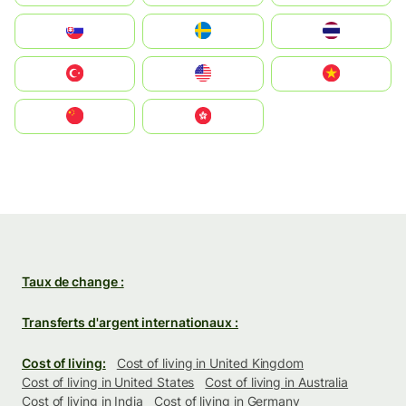
Slovensko
Ruoŧŧa
ไทย
Türkiye
United States
Vietnam
中国
中國香港特別行政區
Taux de change :
Transferts d'argent internationaux :
Cost of living:
Cost of living in United Kingdom
Cost of living in United States
Cost of living in Australia
Cost of living in India
Cost of living in Germany