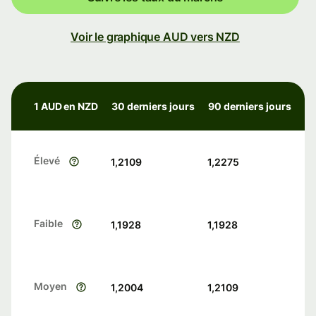
Voir le graphique AUD vers NZD
1 AUD en NZD
30 derniers jours
90 derniers jours
Élevé
1,2109
1,2275
Faible
1,1928
1,1928
Moyen
1,2004
1,2109