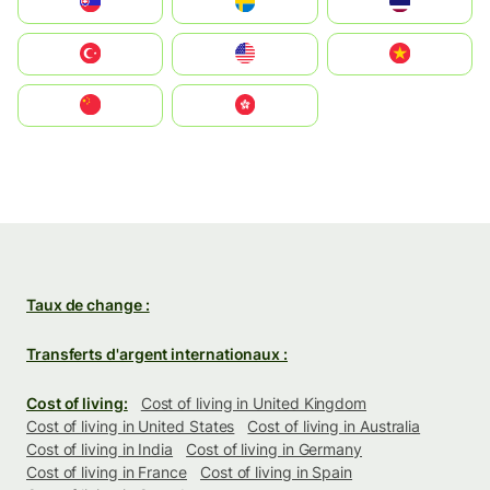
Slovensko
Ruoŧŧa
ไทย
Türkiye
United States
Vietnam
中国
中國香港特別行政區
Taux de change :
Transferts d'argent internationaux :
Cost of living:
Cost of living in United Kingdom
Cost of living in United States
Cost of living in Australia
Cost of living in India
Cost of living in Germany
Cost of living in France
Cost of living in Spain