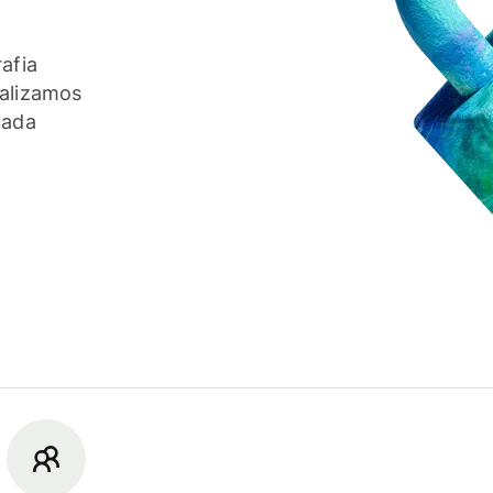
afia
ealizamos
cada