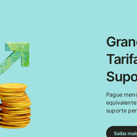
Gran
Tarif
Supo
Pague meno
equivalente
suporte per
Saiba mai