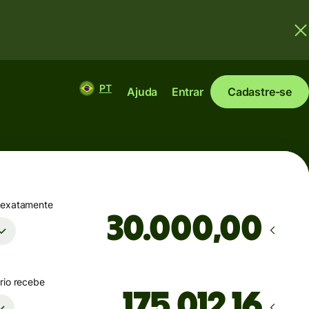
PT
Ajuda
Entrar
Cadastre-se
 exatamente
,00
rio recebe