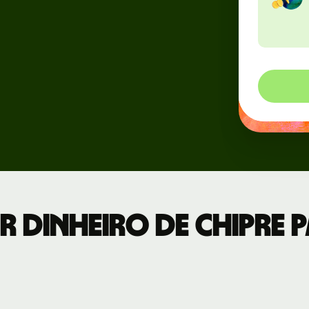
Eventos
os
Cadastre-se
a para
no Wise
esas
Connect
Desenvolvedores
Veja a
documentação
da API
 dinheiro de Chipre p