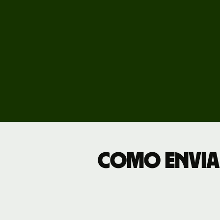
Preç
Tarif
empr
Como enviar