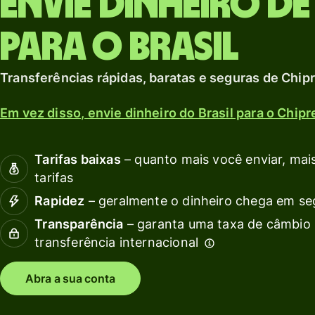
Envie dinheiro de
Explorar
de
e
moeda local.
débito
para o Brasil
Explorar
Invista
s
em
c
Transferências rápidas, baratas e seguras de Chipre
outras
moedas
Em vez disso, envie dinheiro do Brasil para o Chipr
Recu
Preços
Expl
Tarifas baixas
– quanto mais você enviar, mais
inte
tarifas
Preços para
API
Rapidez
– geralmente o dinheiro chega em s
contas
Veja
Transparência
– garanta uma taxa de câmbio 
pessoais
demo
transferência internacional
Fale
Abra a sua conta
equi