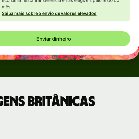
Economia nesta transferência e nas elegíveis pelo resto do
mês.
Saiba mais sobre o envio de valores elevados
Enviar dinheiro
gens Britânicas