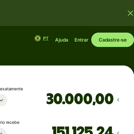
PT
Ajuda
Entrar
Cadastre-se
 exatamente
,00
rio recebe