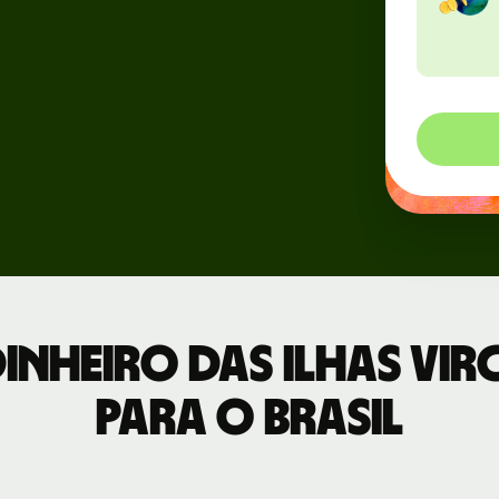
Eventos
os
Cadastre-se
a para
no Wise
esas
Connect
Desenvolvedores
Veja a
documentação
da API
nheiro das Ilhas Vir
para o Brasil