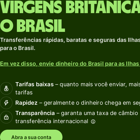
Explorar
Virgens Britânic
de
e
moeda local.
débito
Explorar
o Brasil
Invista
s
em
c
outras
Transferências rápidas, baratas e seguras das Ilha
moedas
para o Brasil.
Recu
Em vez disso, envie dinheiro do Brasil para as Ilhas
Preços
Expl
inte
Tarifas baixas
– quanto mais você enviar, mais
Preços para
API
tarifas
contas
Veja
pessoais
Rapidez
– geralmente o dinheiro chega em s
demo
Transparência
– garanta uma taxa de câmbio 
Fale
transferência internacional
equi
Abra a sua conta