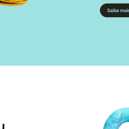
Saiba mai
u