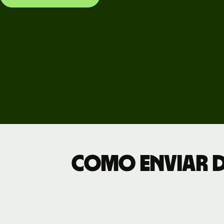
Preç
Tarif
empr
Como enviar di