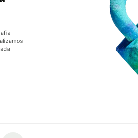
afia
ealizamos
cada