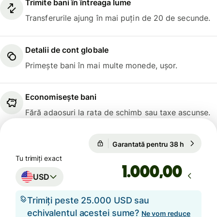
Trimite bani în întreaga lume
Transferurile ajung în mai puțin de 20 de secunde.
Detalii de cont globale
Primește bani în mai multe monede, ușor.
Economisește bani
Fără adaosuri la rata de schimb sau taxe ascunse.
Garantată pentru 38 h
1 USD = 
Garantată pentru 38 h
Tu trimiți exact
,00
USD
Trimiți peste 25.000 USD sau
echivalentul acestei sume?
Ne vom reduce