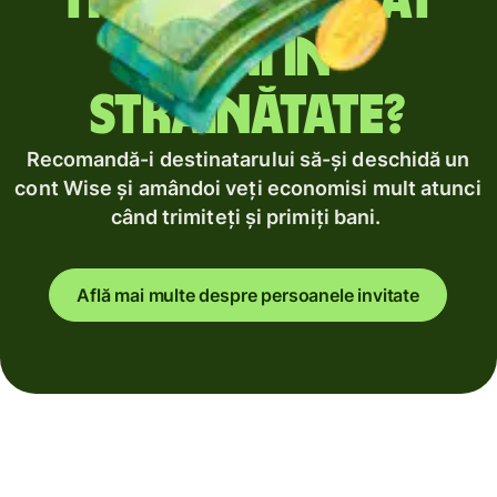
Trimiți regulat
bani în
străinătate?
Recomandă-i destinatarului să-și deschidă un
cont Wise și amândoi veți economisi mult atunci
când trimiteți și primiți bani.
Află mai multe despre persoanele invitate