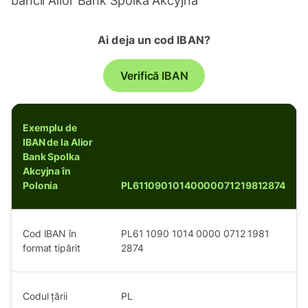
băncii Alior Bank Spolka Akcyjna
Ai deja un cod IBAN?
Verifică IBAN
Exemplu de
IBAN de la Alior
Bank Spolka
Akcyjna în
Polonia
PL61109010140000071219812874
Cod IBAN în
PL61 1090 1014 0000 0712 1981
format tipărit
2874
Codul țării
PL