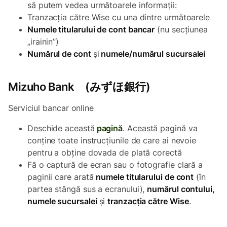
să putem vedea următoarele informații:
Tranzacția către Wise cu una dintre următoarele
Numele titularului de cont bancar
(nu secțiunea
„irainin”)
Numărul de cont
şi
numele/numărul sucursalei
Mizuho Bank (みずほ銀行)
Serviciul bancar online
Deschide această
p
agină
. Această pagină va
conține toate instrucțiunile de care ai nevoie
pentru a obține dovada de plată corectă
Fă o captură de ecran sau o fotografie clară a
paginii care arată
numele titularului de cont
(în
partea stângă sus a ecranului),
numărul contului,
numele sucursalei
și
tranzacția către Wise
.