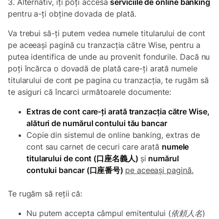
3. Alternativ, îți poți accesa
serviciile de online banking
pentru a-ți obține dovada de plată.
Va trebui să-ți putem vedea numele titularului de cont
pe aceeași pagină cu tranzacția către Wise, pentru a
putea identifica de unde au provenit fondurile. Dacă nu
poți încărca o dovadă de plată care-ți arată numele
titularului de cont pe pagina cu tranzacția, te rugăm să
te asiguri că încarci următoarele documente:
Extras de cont care-ți arată tranzacția către Wise,
alături de numărul contului tău bancar
Copie din sistemul de online banking, extras de
cont sau carnet de cecuri care arată
numele
titularului de cont (口座名義人)
şi
numărul
contului bancar (口座番号)
pe aceeași pagină.
Te rugăm să reții că:
Nu putem accepta câmpul emitentului (依頼人名)