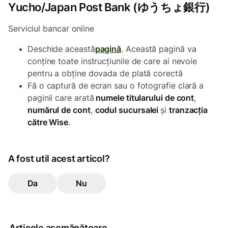
Yucho/Japan Post Bank (ゆうちょ銀行)
Serviciul bancar online
Deschide această
pagină
. Această pagină va
conține toate instrucțiunile de care ai nevoie
pentru a obține dovada de plată corectă
Fă o captură de ecran sau o fotografie clară a
paginii care arată
numele titularului de cont
,
numărul de cont
,
codul sucursalei
şi
tranzacția
către Wise
.
A fost util acest articol?
Da
Nu
Articole asemănătoare