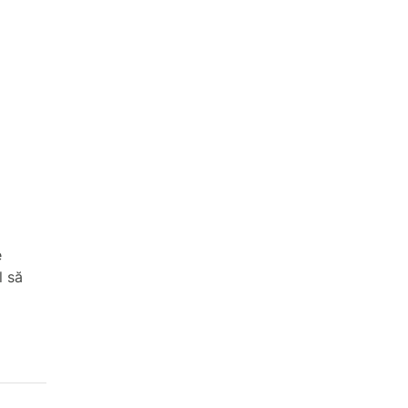
e
l să