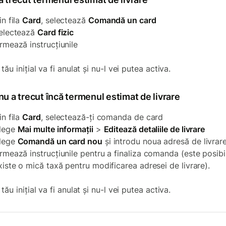
in fila
Card
, selectează
Comandă un card
electează
Card fizic
rmează instrucțiunile
tău inițial va fi anulat și nu-l vei putea activa.
u a trecut încă termenul estimat de livrare
in fila
Card
, selectează-ți comanda de card
lege
Mai multe informații
>
Editează detaliile de livrare
lege
Comandă un card nou
și introdu noua adresă de livrar
rmează instrucțiunile pentru a finaliza comanda (este posibi
xiste o mică taxă pentru modificarea adresei de livrare).
tău inițial va fi anulat și nu-l vei putea activa.