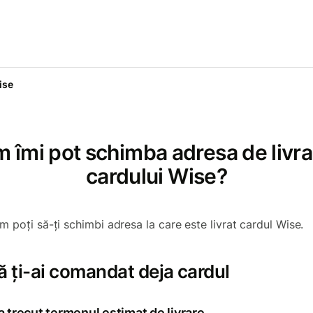
ise
 îmi pot schimba adresa de livra
cardului Wise?
m poți să-ți schimbi adresa la care este livrat cardul Wise.
 ți-ai comandat deja cardul
 trecut termenul estimat de livrare