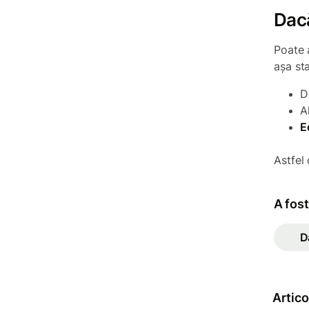
Dacă
Poate 
așa sta
D
A
E
Astfel 
A fost
D
Artic