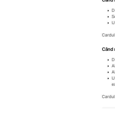
D
S
U
Cardul 
Când n
D
A
A
U
e
Cardul 