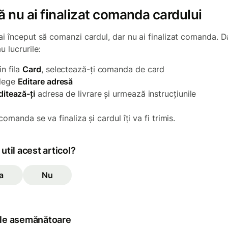
 nu ai finalizat comanda cardului
ai început să comanzi cardul, dar nu ai finalizat comanda. 
u lucrurile:
in fila
Card
, selectează-ți comanda de card
lege
Editare adresă
ditează-ți
adresa de livrare și urmează instrucțiunile
comanda se va finaliza și cardul îți va fi trimis.
 util acest articol?
a
Nu
ole asemănătoare