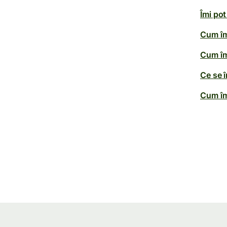
Îmi po
Cum îm
Cum îm
Ce se 
Cum îm