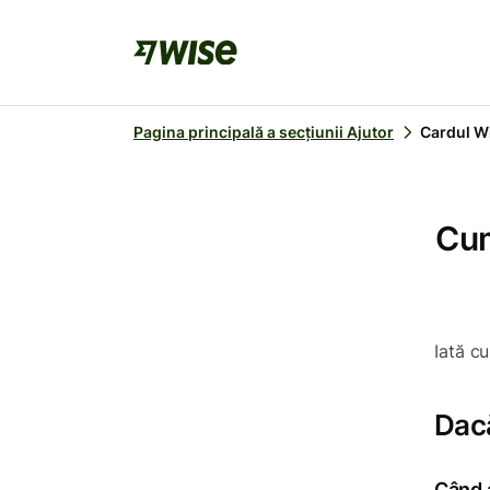
Pagina principală a secțiunii Ajutor
Cardul W
Cum
Iată cu
Dacă
Când a