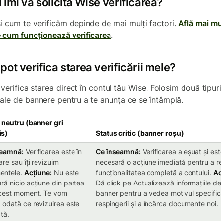
îmi va solicita Wise verificarea?
i cum te verificăm depinde de mai mulți factori.
Află mai mu
 cum funcționează verificarea
.
ot verifica starea verificării mele?
i verifica starea direct în contul tău Wise. Folosim două tipur
pale de bannere pentru a te anunța ce se întâmplă.
 neutru (banner gri
is)
Status critic (banner roșu)
seamnă:
Verificarea este în
Ce înseamnă:
Verificarea a eșuat și est
are sau îți revizuim
necesară o acțiune imediată pentru a re
entele.
Acțiune:
Nu este
funcționalitatea completă a contului.
Ac
ră nicio acțiune din partea
Dă click pe Actualizează informațiile d
acest moment. Te vom
banner pentru a vedea motivul specific
 odată ce revizuirea este
respingerii și a încărca documente noi.
ată.