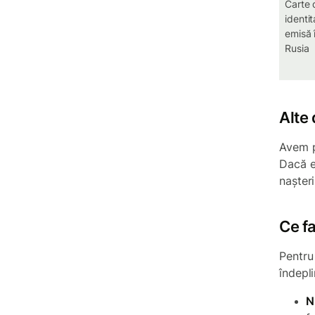
Carte 
identit
emisă 
Rusia
Alte 
Avem p
Dacă e
nașter
Ce f
Pentru 
îndepl
N