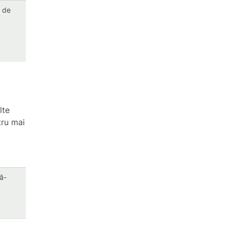
 de
lte
tru mai
ță-