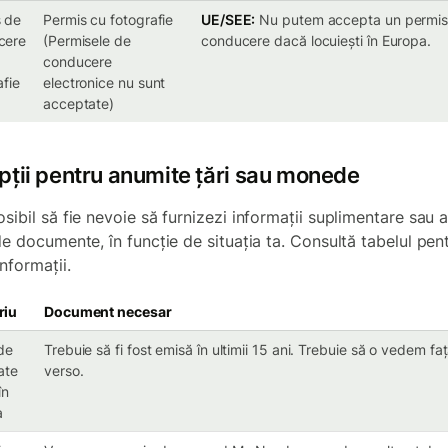
 de
Permis cu fotografie
UE/SEE:
Nu putem accepta un permis
cere
(Permisele de
conducere dacă locuiești în Europa.
conducere
afie
electronice nu sunt
acceptate)
pții pentru anumite țări sau monede
sibil să fie nevoie să furnizezi informații suplimentare sau a
 de documente, în funcție de situația ta. Consultă tabelul pen
nformații.
riu
Document necesar
de
Trebuie să fi fost emisă în ultimii 15 ani. Trebuie să o vedem fa
ate
verso.
în
a