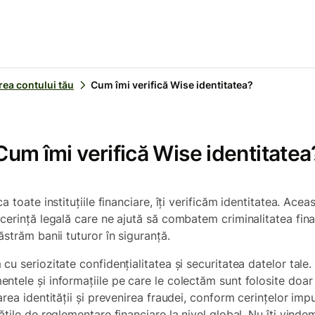
ea contului tău
Cum îmi verifică Wise identitatea?
Cum îmi verifică Wise identitatea
ca toate instituțiile financiare, îți verificăm identitatea. Acea
 cerință legală care ne ajută să combatem criminalitatea fin
ăstrăm banii tuturor în siguranță.
cu seriozitate confidențialitatea și securitatea datelor tale.
ntele și informațiile pe care le colectăm sunt folosite doar
area identității și prevenirea fraudei, conform cerințelor im
ățile de reglementare financiare la nivel global. Nu îți vinde