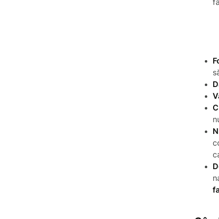
f
F
s
D
V
C
n
N
c
c
D
n
f