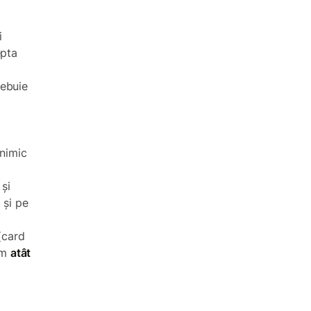
i
epta
rebuie
 nimic
și
 și pe
(card
em
atât