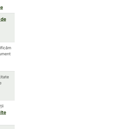
te
 de
rificăm
cument
itate
e
ii
lte