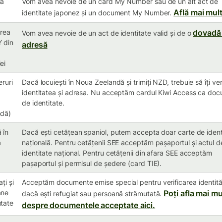
ia
Vom avea nevoie de un card My Number sau de un alt act de
Află mai mul
identitate japonez și un document My Number.
erea
dovadă
Vom avea nevoie de un act de identitate valid și de o
 din
adresă
ei
eruri
Dacă locuiești în Noua Zeelandă și trimiți NZD, trebuie să îți ve
identitatea și adresa. Nu acceptăm cardul Kiwi Access ca do
de identitate.
ndă)
 în
Dacă ești cetățean spaniol, putem accepta doar carte de ident
a
națională. Pentru cetățenii SEE acceptăm pașaportul și actul d
identitate național. Pentru cetățenii din afara SEE acceptăm
pașaportul și permisul de ședere (card TIE).
ți și
Acceptăm documente emise special pentru verificarea identităț
ane
Poți afla mai mu
dacă ești refugiat sau persoană strămutată.
tate
despre documentele acceptate aici.