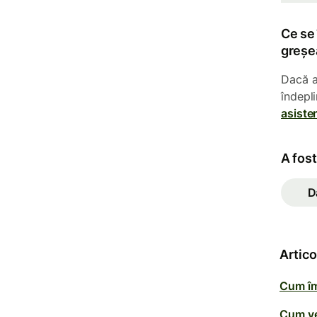
Ce se
greșe
Dacă a
îndepli
asiste
A fost
D
Artic
Cum îm
Cum ver