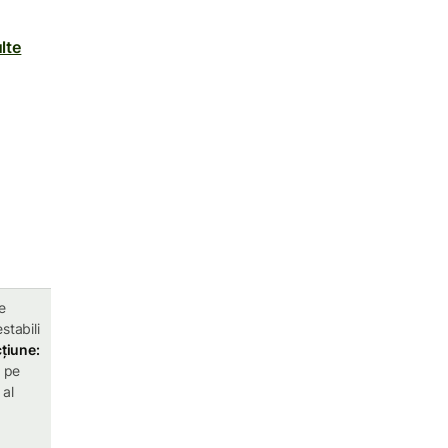
lte
i
e
stabili
țiune:
e pe
 al