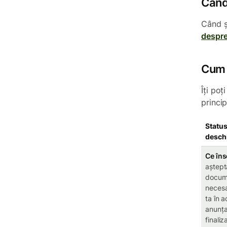
Când 
Când ș
despre
Cum p
Îți poț
princi
Status
desch
Ce în
aștept
docum
necesa
ta în 
anunța
finaliz