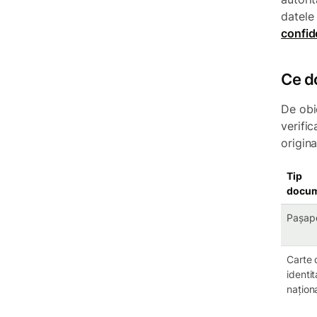
datele
confide
Ce d
De obi
verific
origina
Tip
docu
Pașap
Carte 
identit
națion