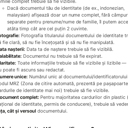
amilie complet trebuie să fie vizibile.
Dacă documentul tău de identitate (de ex., indonezian,
malaysian) afișează doar un nume complet, fără câmpur
separate pentru prenume/nume de familie, îl putem acc
atâta timp cât are cel puțin 2 cuvinte.
otografie:
Fotografia titularului documentului de identitate t
ă fie clară, să nu fie încețoșată și să nu fie manipulată.
ata nașterii:
Data ta de naștere trebuie să fie vizibilă.
alabilitate:
Documentul nu trebuie să fie expirat.
laritate:
Toate informațiile trebuie să fie vizibile și lizibile —
u poate fi ascuns sau redactat.
umere unice:
Numărul unic al documentului/identificatorului 
odul MRZ (Zona de citire automată, prezentă pe pașapoarte
ardurile de identitate mai noi) trebuie să fie vizibile.
ocument complet:
Pentru majoritatea cardurilor din plastic 
ațional de identitate, permis de conducere), trebuie să ved
ața, cât și versoul
documentului.