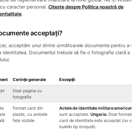
 cu caracter personal.
Citește despre Politica noastră de
nțialitate
.
ocumente acceptați?
cei, acceptăm unul dintre următoarele documente pentru a-ț
a identitatea. Documentul trebuie să fie o fotografie clară a
lului.
ment
Cerințe generale
Excepții
ort
Doar pagina cu
fotografia
de
Format card din
Actele de identitate militare america
ate
plastic, cu ambele
sunt acceptate.
Ungaria:
Doar format
ală
fețe vizibile
card de identitate este acceptat (nu v
buletin tip broșură).