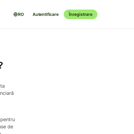
RO
Autentificare
Înregistrare
?
sta
anciară
 pentru
puse de
m