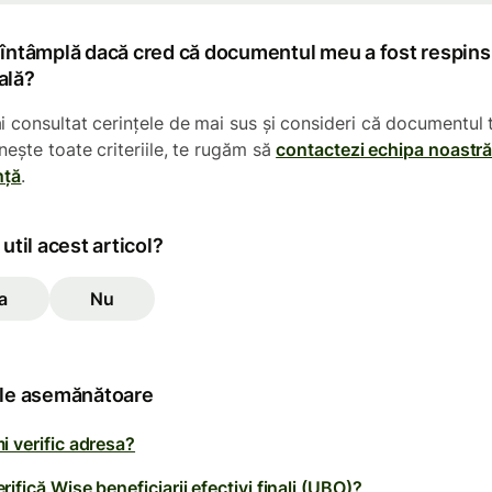
 întâmplă dacă cred că documentul meu a fost respins
ală?
i consultat cerințele de mai sus și consideri că documentul 
nește toate criteriile, te rugăm să
contactezi echipa noastră
nță
.
 util acest articol?
a
Nu
ole asemănătoare
i verific adresa?
ifică Wise beneficiarii efectivi finali (UBO)?