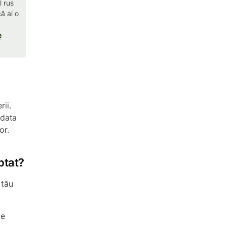
 rus
că ai o
e
rii.
 data
or.
ptat?
 tău
de