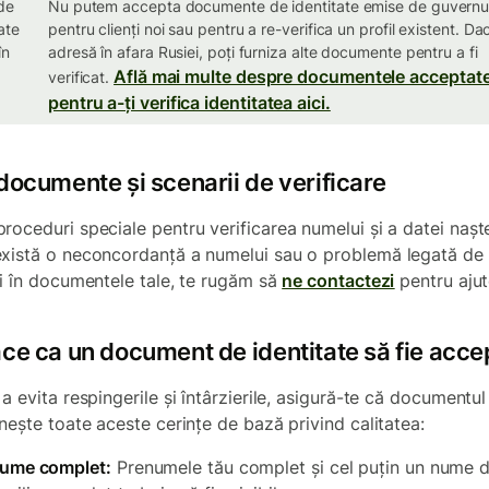
de
Nu putem accepta documente de identitate emise de guvernul
ate
pentru clienți noi sau pentru a re-verifica un profil existent. Da
în
adresă în afara Rusiei, poți furniza alte documente pentru a fi
Află mai multe despre documentele acceptat
verificat.
pentru a-ți verifica identitatea aici.
documente și scenarii de verificare
roceduri speciale pentru verificarea numelui și a datei naște
xistă o neconcordanță a numelui sau o problemă legată de
ii în documentele tale, te rugăm să
ne contactezi
pentru ajut
ace ca un document de identitate să fie acce
a evita respingerile și întârzierile, asigură-te că documentul
inește toate aceste cerințe de bază privind calitatea:
ume complet:
Prenumele tău complet și cel puțin un nume 