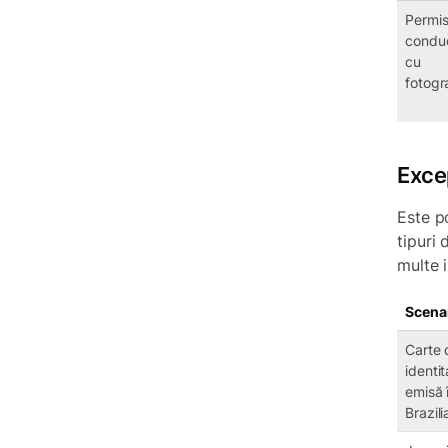
Permis
condu
cu
fotogr
Exce
Este po
tipuri
multe i
Scena
Carte 
identit
emisă 
Brazili