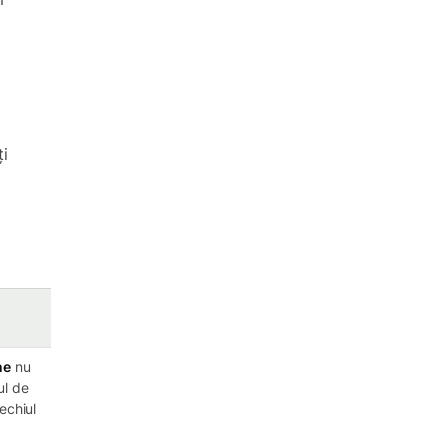
i
ne
nu
ul de
echiul