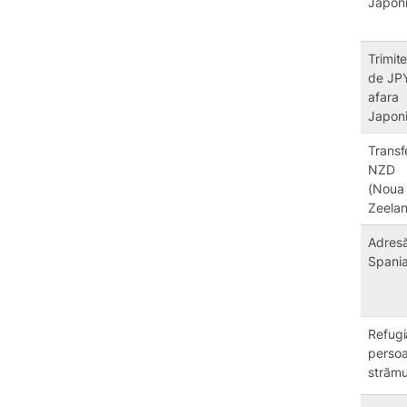
Japon
Trimit
de JPY
afara
Japoni
Transf
NZD
(Noua
Zeela
Adresă
Spani
Refugia
perso
strămu