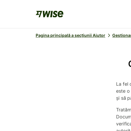
Pagina principală a secțiunii Ajutor
Gestionar
La fel 
este o
și să p
Tratăm 
Docume
verific
autorit