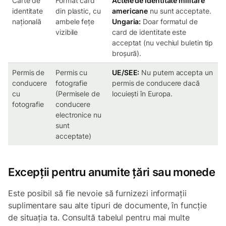
Carte de
Format card
Actele de identitate militare
identitate
din plastic, cu
americane
nu sunt acceptate.
națională
ambele fețe
Ungaria:
Doar formatul de
vizibile
card de identitate este
acceptat (nu vechiul buletin tip
broșură).
Permis de
Permis cu
UE/SEE:
Nu putem accepta un
conducere
fotografie
permis de conducere dacă
cu
(Permisele de
locuiești în Europa.
fotografie
conducere
electronice nu
sunt
acceptate)
Excepții pentru anumite țări sau monede
Este posibil să fie nevoie să furnizezi informații
suplimentare sau alte tipuri de documente, în funcție
de situația ta. Consultă tabelul pentru mai multe