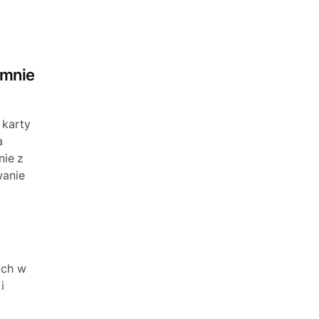
 mnie
 karty
a
nie z
wanie
tch w
i