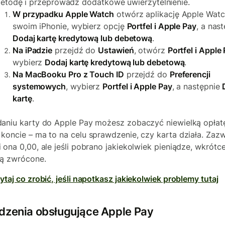
etodę i przeprowadź dodatkowe uwierzytelnienie.
W przypadku Apple Watch
otwórz aplikację Apple Watc
swoim iPhonie, wybierz opcję
Portfel i Apple Pay
, a nas
Dodaj kartę kredytową lub debetową
.
Na iPadzie
przejdź do
Ustawień
, otwórz
Portfel i Apple
wybierz
Dodaj kartę kredytową lub debetową
.
Na MacBooku Pro z Touch ID
przejdź do
Preferencji
systemowych
, wybierz
Portfel i Apple Pay
, a następnie
kartę
.
aniu karty do Apple Pay możesz zobaczyć niewielką opłat
koncie – ma to na celu sprawdzenie, czy karta działa. Zaz
 ona 0,00, ale jeśli pobrano jakiekolwiek pieniądze, wkrótc
ą zwrócone.
ytaj co zrobić, jeśli napotkasz jakiekolwiek problemy tutaj
dzenia obsługujące Apple Pay