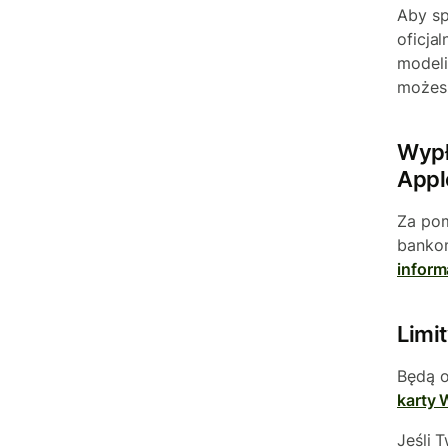
Aby sp
oficja
modeli
możesz
Wypł
Appl
Za po
bankom
informa
Limit
Będą o
karty 
Jeśli 