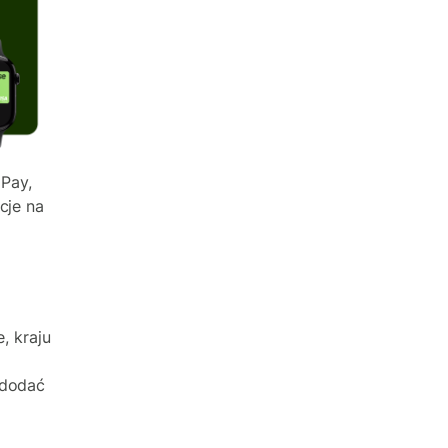
Pay,
cje na
e, kraju
 dodać