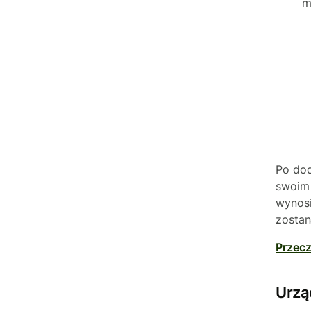
m
Po dod
swoim 
wynosi
zostan
Przecz
Urzą