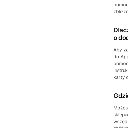
pomocą
zbliże
Dlac
o do
Aby za
do App
pomocą
instru
karty 
Gdzi
Możesz
sklepa
wszędz