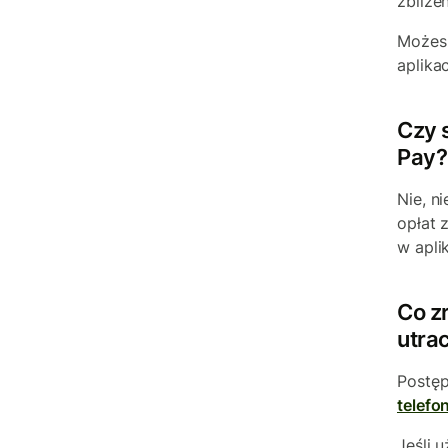
zbliże
Możesz
aplika
Czy 
Pay?
Nie, n
opłat 
w apli
Co zr
utra
Postęp
telefo
Jeśli 