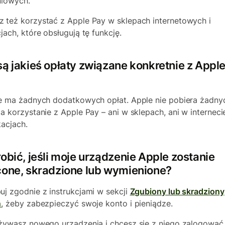
niowych.
 też korzystać z Apple Pay w sklepach internetowych i
cjach, które obsługują tę funkcję.
są jakieś opłaty związane konkretnie z Appl
ie ma żadnych dodatkowych opłat. Apple nie pobiera żadny
za korzystanie z Apple Pay – ani w sklepach, ani w internecie
kacjach.
obić, jeśli moje urządzenie Apple zostanie
cone, skradzione lub wymienione?
uj zgodnie z instrukcjami w sekcji
Zgubiony lub skradziony
n
, żeby zabezpieczyć swoje konto i pieniądze.
używasz nowego urządzenia i chcesz się z niego zalogować