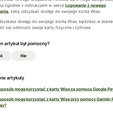
uj zgodnie z instrukcjami w sekcji
Logowanie z nowego
enia
, żeby odzyskać dostęp do swojego konta Wise.
zyskasz dostęp do swojego konta Wise, będziesz w stanie
ić lub odmrozić swoje karty fizyczne i cyfrowe.
en artykuł był pomocny?
ak
Nie
ne artykuły
 sposób mogę korzystać z karty Wise za pomocą Google Pa
 sposób mogę korzystać z karty Wise przy pomocy Garmin 
Pay?