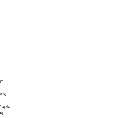
ym
rtę.
Apple.
ną