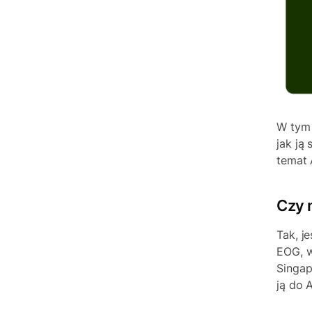
W tym 
jak ją
temat 
Czy 
Tak, je
EOG, w
Singap
ją do 