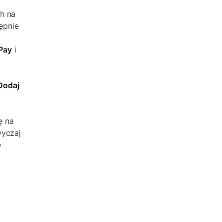
h na
tępnie
 Pay
i
Dodaj
ę na
wyczaj
e