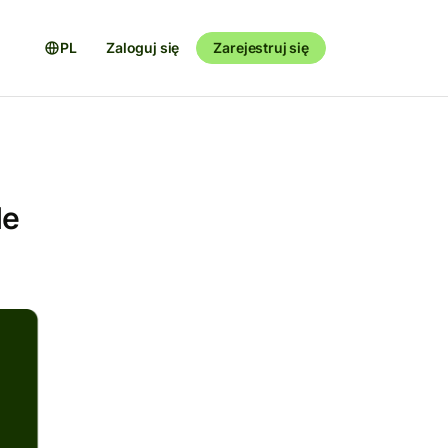
PL
Zaloguj się
Zarejestruj się
le