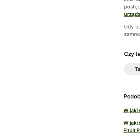
postęp
urządz
Gdy od
zamroz
Czy t
T
Podob
W jaki
W jaki
Fitbit 