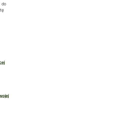
j do
stę
cej
wojej