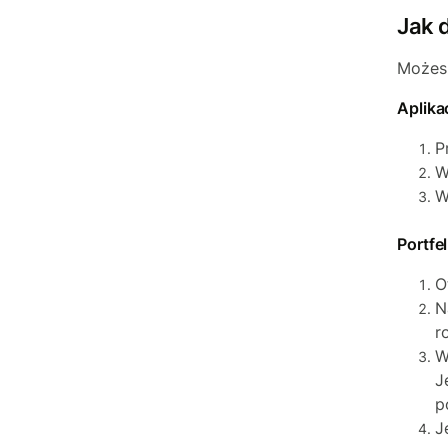
Jak 
Możesz
Aplika
P
W
W
Portfe
O
N
r
W
J
p
J