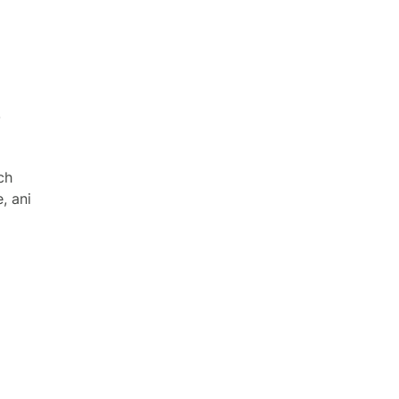
e
ch
, ani
,