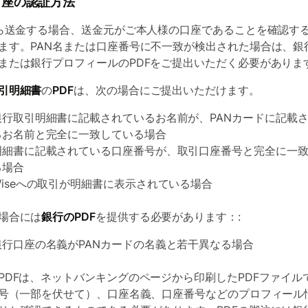
口座の認証方法
から送金する場合、送金元がご本人様の口座であることを確認す
ます。PAN名または口座番号に不一致が検出された場合は、銀
または銀行プロフィールのPDFをご提出いただく必要がありま
引明細書
の
PDF
は、次の場合にご提出いただけます。
銀行取引明細書に記載されているお名前が、PANカードに記載
るお名前と完全に一致している場合
明細書に記載されている口座番号が、取引口座番号と完全に一
る場合
Wiseへの取引が明細書に表示されている場合
場合には
銀行のPDF
を提供する必要があります：:
銀行口座の名義がPANカードの名義と若干異なる場合
PDFは、ネットバンキングのページから印刷したPDFファイル
番号（一部を伏せて）、口座名義、口座番号などのプロフィール