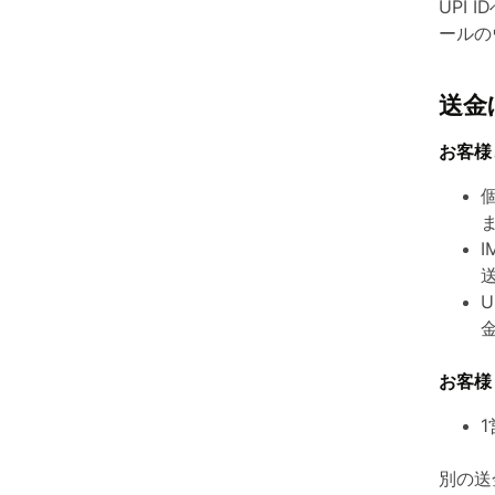
UPI
ールの
送金
お客様
個
お客様
1
別の送