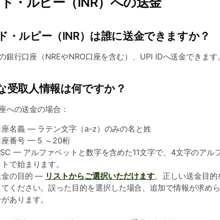
ド・ルピー（INR）への送金
ド・ルピー（INR）は誰に送金できますか？
の銀行口座（NREやNRO口座を含む）、UPI IDへ送金できます
な受取人情報は何ですか？
座への送金の場合：
口座名義 — ラテン文字（a-z）のみの名と姓
座番号 — 5 ～20桁
IFSC — アルファベットと数字を含めた11文字で、4文字のアル
ットで始まります。
送金の目的 —
リストからご選択いただけます
。正しい送金目的
してください。誤った目的を選択した場合、追加で情報が求め
合があります。