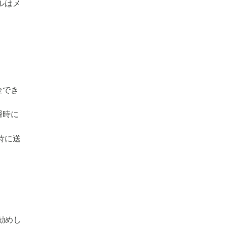
ルはメ
金でき
瞬時に
瞬時に送
勧めし