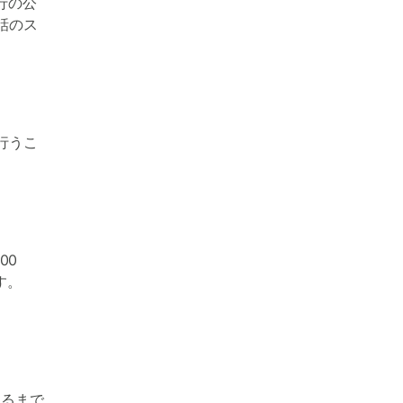
行の公
話のス
行うこ
00
す。
、
するまで