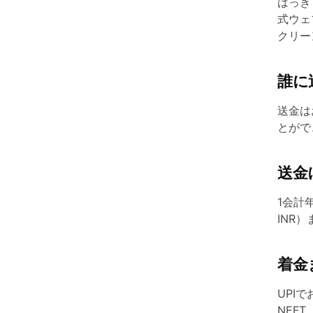
はっき
式ウェ
クリー
誰に
送金は
とがで
送金
1会計年
INR
着金
UPI
NEF