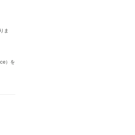
りま
nce）を
。
？