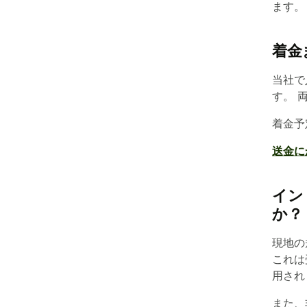
ます。
着金
当社で
す。 
着金予
送金に
イン
か？
現地の
これは
用され
また、