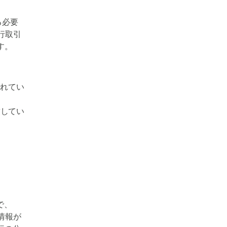
る必要
行取引
す。
されてい
致してい
で、
情報が