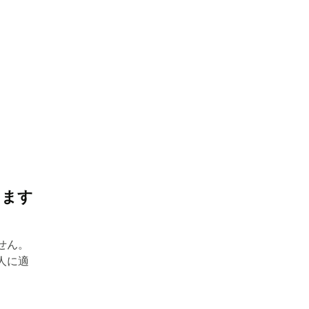
ま
ります
せん。
人に適