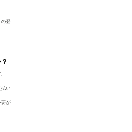
トの登
か？
T、
支払い
必要が