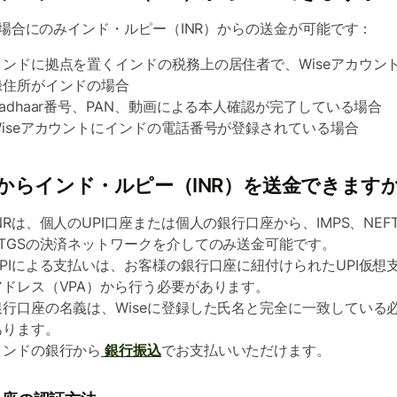
場合にのみインド・ルピー（INR）からの送金が可能です：
インドに拠点を置くインドの税務上の居住者で、Wiseアカウン
録住所がインドの場合
Aadhaar番号、PAN、動画による本人確認が完了している場合
Wiseアカウントにインドの電話番号が登録されている場合
からインド・ルピー（INR）を送金できます
INRは、個人のUPI口座または個人の銀行口座から、IMPS、NEF
RTGSの決済ネットワークを介してのみ送金可能です。
UPIによる支払いは、お客様の銀行口座に紐付けられたUPI仮想
アドレス（VPA）から行う必要があります。
銀行口座の名義は、Wiseに登録した氏名と完全に一致している
あります。
インドの銀行から
銀行振込
でお支払いいただけます。