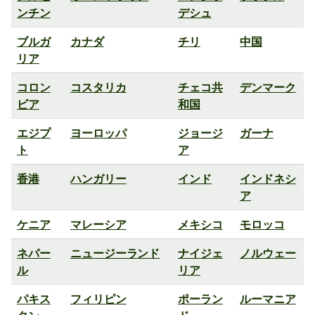
ンチン
デシュ
ブルガ
カナダ
チリ
中国
リア
コロン
コスタリカ
チェコ共
デンマーク
ビア
和国
エジプ
ヨーロッパ
ジョージ
ガーナ
ト
ア
香港
ハンガリー
インド
インドネシ
ア
ケニア
マレーシア
メキシコ
モロッコ
ネパー
ニュージーランド
ナイジェ
ノルウェー
ル
リア
パキス
フィリピン
ポーラン
ルーマニア