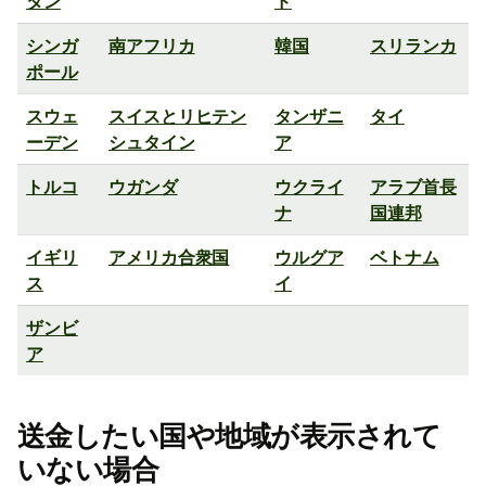
タン
ド
シンガ
南アフリカ
韓国
スリランカ
ポール
スウェ
スイスとリヒテン
タンザニ
タイ
ーデン
シュタイン
ア
トルコ
ウガンダ
ウクライ
アラブ首長
ナ
国連邦
イギリ
アメリカ合衆国
ウルグア
ベトナム
ス
イ
ザンビ
ア
送金したい国や地域が表示されて
いない場合