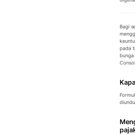
Bagi s
menggu
keuntu
pada t
bunga 
Consol
Kapa
Formul
diundu
Meng
paja