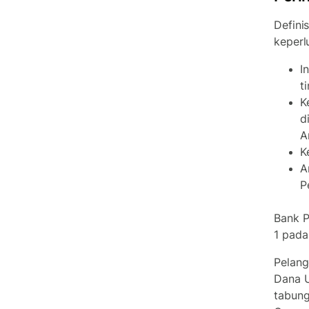
Defini
keperl
I
t
K
d
A
K
A
P
Bank P
1 pad
Pelang
Dana U
tabung