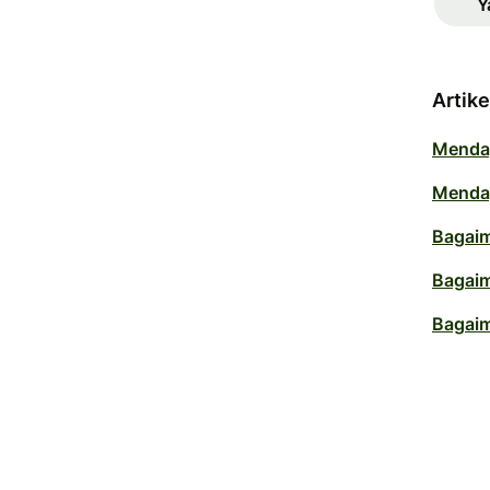
Y
Artike
Mendap
Mendap
Bagaim
Bagaim
Bagaim