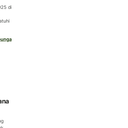
025 di
atuhi
bunga
ana
ng
uk