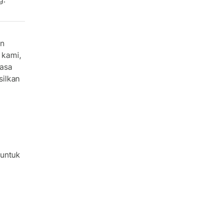
an
 kami,
iasa
silkan
 untuk