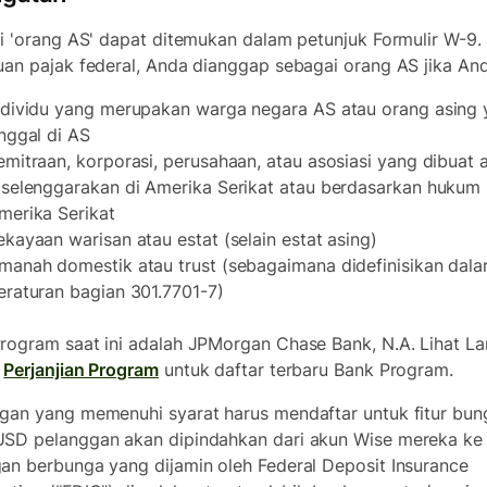
si 'orang AS' dapat ditemukan dalam petunjuk Formulir W-9.
uan pajak federal, Anda dianggap sebagai orang AS jika And
ndividu yang merupakan warga negara AS atau orang asing
inggal di AS
emitraan, korporasi, perusahaan, atau asosiasi yang dibuat 
iselenggarakan di Amerika Serikat atau berdasarkan hukum
merika Serikat
ekayaan warisan atau estat (selain estat asing)
manah domestik atau trust (sebagaimana didefinisikan dal
eraturan bagian 301.7701-7)
rogram saat ini adalah JPMorgan Chase Bank, N.A. Lihat L
a
Perjanjian Program
untuk daftar terbaru Bank Program.
gan yang memenuhi syarat harus mendaftar untuk fitur bun
SD pelanggan akan dipindahkan dari akun Wise mereka ke
an berbunga yang dijamin oleh Federal Deposit Insurance