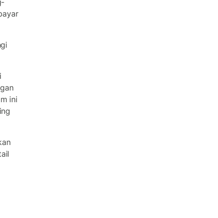
g-
bayar
ngi
i
ngan
m ini
ing
kan
ail