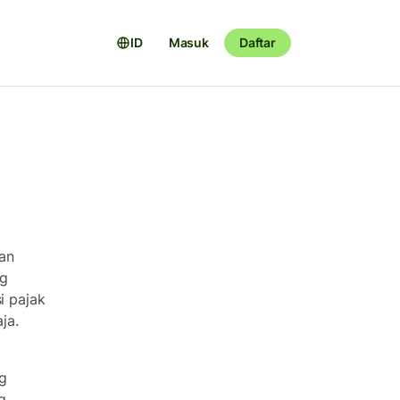
ID
Masuk
Daftar
an
ng
i pajak
ja.
g
g.