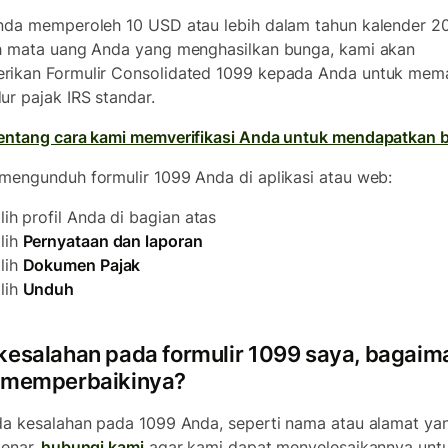
nda memperoleh 10 USD atau lebih dalam tahun kalender 2
h mata uang Anda yang menghasilkan bunga, kami akan
ikan Formulir Consolidated 1099 kepada Anda untuk mem
ur pajak IRS standar.
entang cara kami memverifikasi Anda untuk mendapatkan 
mengunduh formulir 1099 Anda di aplikasi atau web:
ilih profil Anda di bagian atas
ilih
Pernyataan dan laporan
ilih
Dokumen Pajak
ilih
Unduh
kesalahan pada formulir 1099 saya, bagaim
 memperbaikinya?
da kesalahan pada 1099 Anda, seperti nama atau alamat ya
benar,
hubungi kami
agar kami dapat menyelesaikannya unt