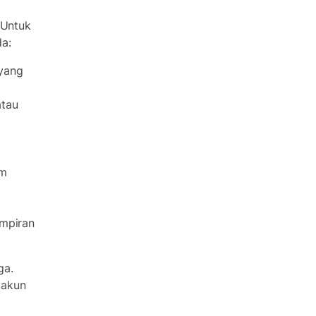
 Untuk
a:
 yang
atau
am
ampiran
ga.
 akun