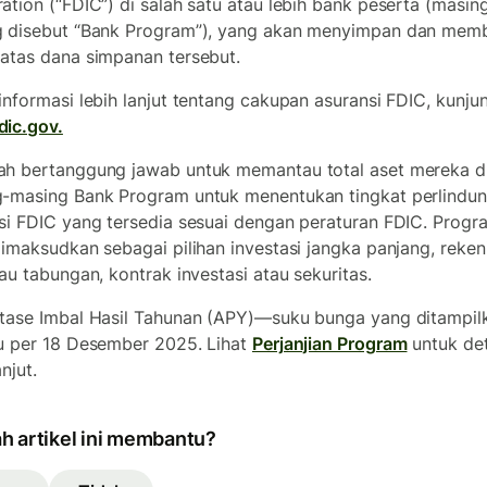
ation (“FDIC”) di salah satu atau lebih bank peserta (masin
 disebut “Bank Program”), yang akan menyimpan dan mem
atas dana simpanan tersebut.
informasi lebih lanjut tentang cakupan asuransi FDIC, kunju
ic.gov.
h bertanggung jawab untuk memantau total aset mereka d
-masing Bank Program untuk menentukan tingkat perlindu
si FDIC yang tersedia sesuai dengan peraturan FDIC. Progra
dimaksudkan sebagai pilihan investasi jangka panjang, reken
tau tabungan, kontrak investasi atau sekuritas.
tase Imbal Hasil Tahunan (APY)—suku bunga yang ditampil
u per 18 Desember 2025. Lihat
Perjanjian Program
untuk det
anjut.
h artikel ini membantu?