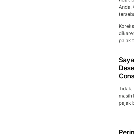
Anda. 
terseb
Koreks
dikare
pajak 
Saya
Dese
Cons
Tidak,
masih 
pajak 
Peri