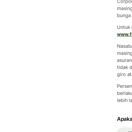
Corpor
masing
bunga 
Untuk 
www.fd
Nasaba
masing
asuran
tidak 
giro a
Persen
berlak
lebih l
Apaka