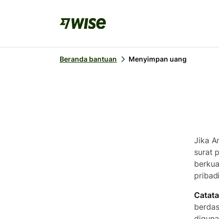
Beranda bantuan
Menyimpan uang
Jika A
surat 
berkua
pribad
Catat
berdas
diguna