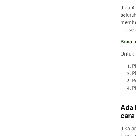
Jika A
seluru
member
prosed
Baca t
Untuk 
P
P
P
P
Ada 
cara
Jika a
tidak 