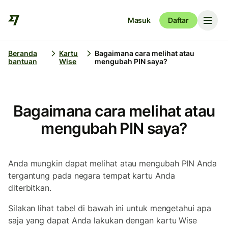
Masuk
Daftar
Beranda
Kartu
Bagaimana cara melihat atau
bantuan
Wise
mengubah PIN saya?
Bagaimana cara melihat atau
mengubah PIN saya?
Anda mungkin dapat melihat atau mengubah PIN Anda
tergantung pada negara tempat kartu Anda
diterbitkan.
Silakan lihat tabel di bawah ini untuk mengetahui apa
saja yang dapat Anda lakukan dengan kartu Wise