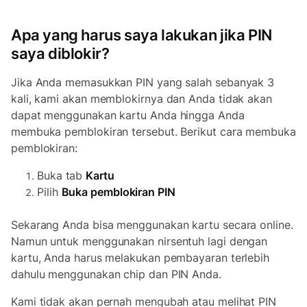
Apa yang harus saya lakukan jika PIN
saya diblokir?
Jika Anda memasukkan PIN yang salah sebanyak 3
kali, kami akan memblokirnya dan Anda tidak akan
dapat menggunakan kartu Anda hingga Anda
membuka pemblokiran tersebut. Berikut cara membuka
pemblokiran:
Buka tab
Kartu
Pilih
Buka pemblokiran PIN
Sekarang Anda bisa menggunakan kartu secara online.
Namun untuk menggunakan nirsentuh lagi dengan
kartu, Anda harus melakukan pembayaran terlebih
dahulu menggunakan chip dan PIN Anda.
Kami tidak akan pernah mengubah atau melihat PIN