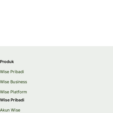
Produk
Wise Pribadi
Wise Business
Wise Platform
Wise Pribadi
Akun Wise