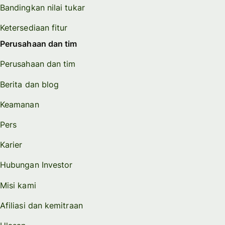
Bandingkan nilai tukar
Ketersediaan fitur
Perusahaan dan tim
Perusahaan dan tim
Berita dan blog
Keamanan
Pers
Karier
Hubungan Investor
Misi kami
Afiliasi dan kemitraan