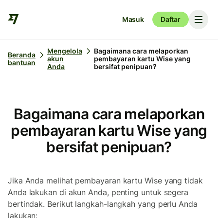
Masuk
Daftar
Mengelola
Bagaimana cara melaporkan
Beranda
akun
pembayaran kartu Wise yang
bantuan
Anda
bersifat penipuan?
Bagaimana cara melaporkan
pembayaran kartu Wise yang
bersifat penipuan?
Jika Anda melihat pembayaran kartu Wise yang tidak
Anda lakukan di akun Anda, penting untuk segera
bertindak. Berikut langkah-langkah yang perlu Anda
lakukan: