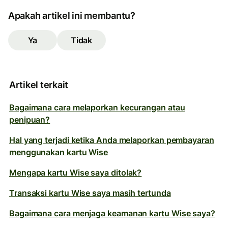
Apakah artikel ini membantu?
Ya
Tidak
Artikel terkait
Bagaimana cara melaporkan kecurangan atau
penipuan?
Hal yang terjadi ketika Anda melaporkan pembayaran
menggunakan kartu Wise
Mengapa kartu Wise saya ditolak?
Transaksi kartu Wise saya masih tertunda
Bagaimana cara menjaga keamanan kartu Wise saya?