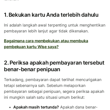
1. Bekukan kartu Anda terlebih dahulu
Ini adalah langkah awal terpenting untuk menghentikan
pembayaran lebih lanjut agar tidak dikenakan.
Bagaimana cara membekukan atau membuka
pembekuan kartu Wise saya?
2. Periksa apakah pembayaran tersebut
benar-benar penipuan
Terkadang, pembayaran dapat terlihat mencurigakan
tetapi sebenarnya sah. Sebelum melaporkan
pembayaran sebagai penipuan, segera periksa apakah
ini mungkin salah satu situasi umum berikut:
Apakah masih tertunda?
Apakah dana benar-