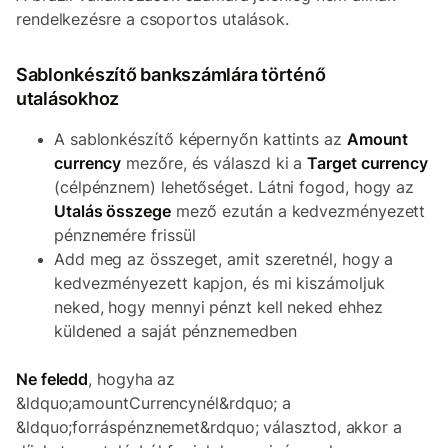
rendelkezésre a csoportos utalások.
Sablonkészítő bankszámlára történő
utalásokhoz
A sablonkészítő képernyőn kattints az
Amount
currency
mezőre, és válaszd ki a
Target currency
(célpénznem) lehetőséget. Látni fogod, hogy az
Utalás összege
mező ezután a kedvezményezett
pénznemére frissül
Add meg az összeget, amit szeretnél, hogy a
kedvezményezett kapjon, és mi kiszámoljuk
neked, hogy mennyi pénzt kell neked ehhez
küldened a saját pénznemedben
Ne feledd
, hogyha az
&ldquo;amountCurrencynél&rdquo; a
&ldquo;forráspénznemet&rdquo; választod, akkor a