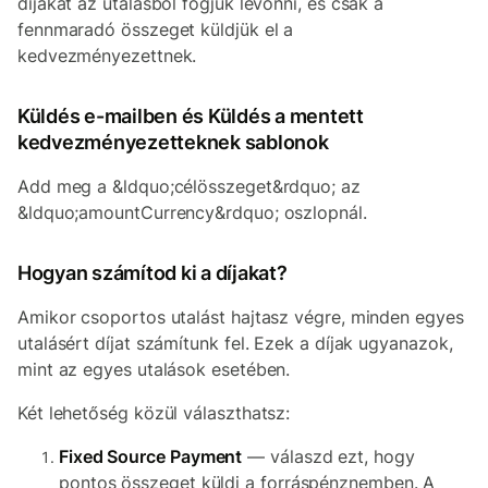
díjakat az utalásból fogjuk levonni, és csak a
fennmaradó összeget küldjük el a
kedvezményezettnek.
Küldés e-mailben és Küldés a mentett
kedvezményezetteknek sablonok
Add meg a &ldquo;célösszeget&rdquo; az
&ldquo;amountCurrency&rdquo; oszlopnál.
Hogyan számítod ki a díjakat?
Amikor csoportos utalást hajtasz végre, minden egyes
utalásért díjat számítunk fel. Ezek a díjak ugyanazok,
mint az egyes utalások esetében.
Két lehetőség közül választhatsz:
Fixed Source Payment
— válaszd ezt, hogy
pontos összeget küldj a forráspénznemben. A