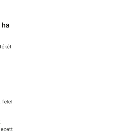
 ha
tékét
felel
k
jezett