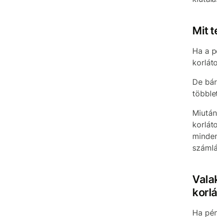
Mit 
Ha a p
korlát
De bár
többle
Miután
korlát
minden
számlá
Vala
korlá
Ha pén