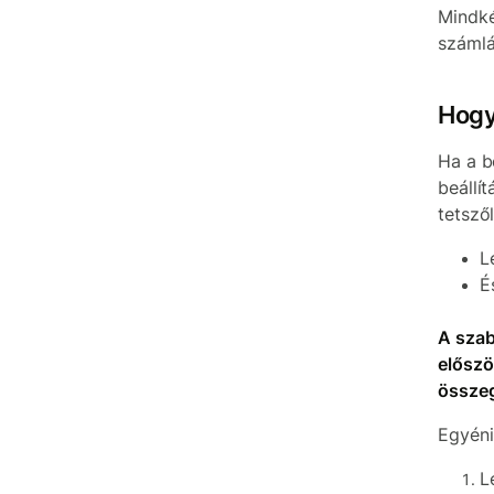
Mindké
számlá
Hogy
Ha a b
beállí
tetsző
L
É
A szab
előszö
összeg
Egyéni 
L