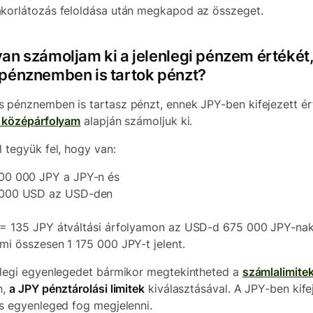
korlátozás feloldása után megkapod az összeget.
an számoljam ki a jelenlegi pénzem értékét,
pénznemben is tartok pénzt?
 pénznemben is tartasz pénzt, ennek JPY-ben kifejezett ér
i középárfolyam
alapján számoljuk ki.
l tegyük fel, hogy van:
00 000 JPY a JPY-n és
000 USD az USD-den
= 135 JPY átváltási árfolyamon az USD-d 675 000 JPY-nak 
mi összesen 1 175 000 JPY-t jelent.
nlegi egyenlegedet bármikor megtekintheted a
számlalimite
n,
a JPY pénztárolási limitek
kiválasztásával. A JPY-ben kife
is egyenleged fog megjelenni.