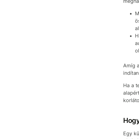
meghal
M
ö
a
H
a
o
Amíg a
indíta
Ha a t
alapér
korlát
Hogy
Egy kü