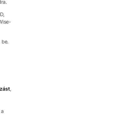
ra.
D,
Wise-
 be.
zást
,
 a