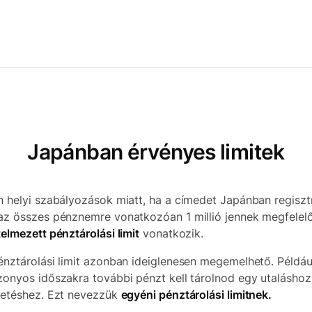
Japánban érvényes limitek
n helyi szabályozások miatt, ha a címedet Japánban regisztr
az összes pénznemre vonatkozóan 1 millió jennek megfelel
telmezett pénztárolási limit
vonatkozik.
énztárolási limit azonban ideiglenesen megemelhető. Példáu
zonyos időszakra további pénzt kell tárolnod egy utalásho
zetéshez. Ezt nevezzük
egyéni pénztárolási limitnek.