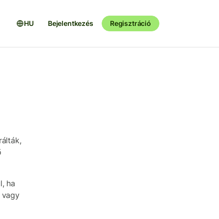
HU
Bejelentkezés
Regisztráció
álták,
ő
l, ha
z vagy