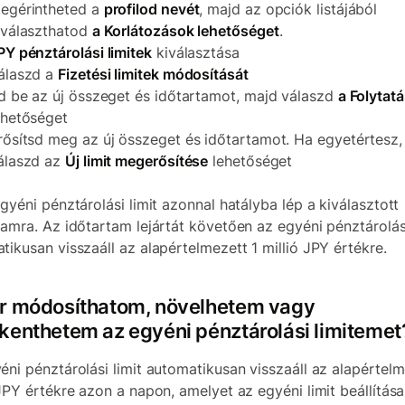
egérintheted a
profilod nevét
, majd az opciók listájából
iválaszthatod
a Korlátozások lehetőséget
.
PY pénztárolási limitek
kiválasztása
álaszd a
Fizetési limitek módosítását
rd be az új összeget és időtartamot, majd válaszd
a Folytat
ehetőséget
rősítsd meg az új összeget és időtartamot. Ha egyetértesz,
álaszd az
Új limit megerősítése
lehetőséget
egyéni pénztárolási limit azonnal hatályba lép a kiválasztott
tamra. Az időtartam lejártát követően az egyéni pénztárolási
tikusan visszaáll az alapértelmezett 1 millió JPY értékre.
r módosíthatom, növelhetem vagy
kenthetem az egyéni pénztárolási limitemet
éni pénztárolási limit automatikusan visszaáll az alapértelm
 JPY értékre azon a napon, amelyet az egyéni limit beállítás