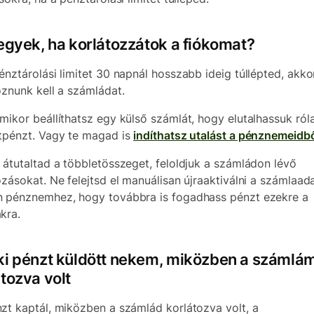
tegyek, ha korlátozzátok a fiókomat?
énztárolási limitet 30 napnál hosszabb ideig túllépted, akko
oznunk kell a számládat.
mikor beállíthatsz egy külső számlát, hogy elutalhassuk ról
tpénzt. Vagy te magad is
indíthatsz utalást a pénznemeidb
 átutaltad a többletösszeget, feloldjuk a számládon lévő
ozásokat. Ne felejtsd el manuálisan újraaktiválni a számlaad
 pénznemhez, hogy továbbra is fogadhass pénzt ezekre a
kra.
ki pénzt küldött nekem, miközben a számlá
tozva volt
zt kaptál, miközben a számlád korlátozva volt, a