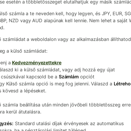
ése esetén a többletösszeget elutalhatjuk egy másik számlád
ülső számla a te neveden kell, hogy legyen, és JPY, EUR, SG
BP, NZD vagy AUD alapúnak kell lennie. Nem lehet a saját 
d.
ő számládat a weboldalon vagy az alkalmazásban állíthatod
g a külső számládat:
enj a
Kedvezményezettekre
álaszd ki a külső számládat, vagy adj hozzá egy újat
 csúszkával kapcsold be a
Számlám
opciót
gy Külső számla opció is meg fog jelenni. Válaszd a
Létreho
s kövesd a lépéseket.
ő számla beállítása után minden jövőbeli többletösszeg erre
ra kerül átutalásra.
gyzés:
Standard utalási díjak érvényesek az automatikus
sokra, ha a pénztárolási limitet túlléped.