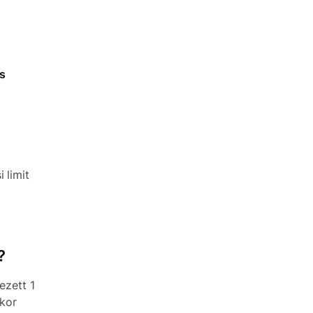
ás
 limit
?
ezett 1
akor