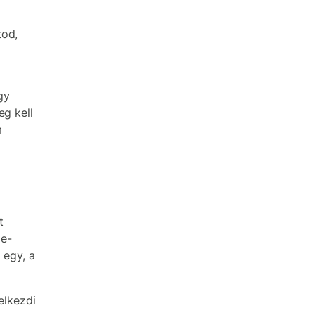
tod,
gy
eg kell
m
t
 e-
 egy, a
elkezdi