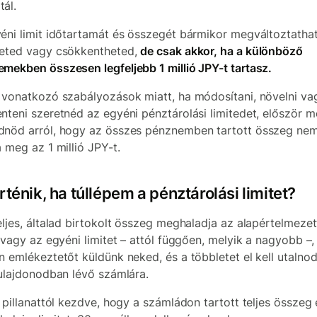
ál.
éni limit időtartamát és összegét bármikor megváltoztatha
eted vagy csökkentheted,
de csak akkor, ha a különböző
mekben összesen legfeljebb 1 millió JPY-t tartasz.
 vonatkozó szabályozások miatt, ha módosítani, növelni va
nteni szeretnéd az egyéni pénztárolási limitedet, először m
nöd arról, hogy az összes pénznemben tartott összeg ne
a meg az 1 millió JPY-t.
rténik, ha túllépem a pénztárolási limitet?
eljes, általad birtokolt összeg meghaladja az alapértelmezet
t vagy az egyéni limitet – attól függően, melyik a nagyobb –,
n emlékeztetőt küldünk neked, és a többletet el kell utalnod
tulajdonodban lévő számlára.
a pillanattól kezdve, hogy a számládon tartott teljes összeg 