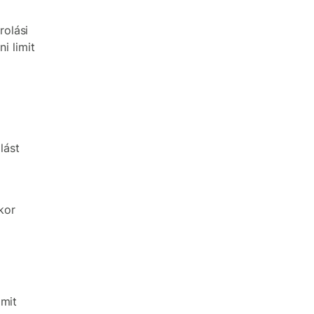
rolási
i limit
lást
kor
imit