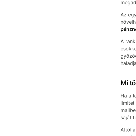
megadt
Az egy
növelh
pénzne
A ránk
csökke
győződ
haladj
Mi tö
Ha a t
limite
mailbe
saját 
Attól 