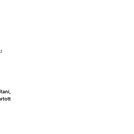
ez
tani,
rtott