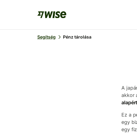
Segítség
Pénz tárolása
A japá
akkor 
alapér
Ez a p
egy bi
egy fi