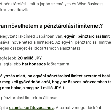
t pénztárolási limit a japán személyes és Wise Business-
kra vonatkozik.
an növelhetem a pénztárolási limitemet?
ejegyzett lakcímed Japánban van,
egyéni pénztárolási limit
tásával növelheted a limitedet.
Az egyéni pénztárolási limith
leges összeget és időtartamot választhatsz:
egfeljebb
20 millió JPY
s legfeljebb
hat hónapos
időtartamra
ályozás miatt, ha egyéni pénztárolási limitet szeretnél beállí
r meg kell győződnöd arról, hogy az összes pénznemben ta
 nem haladja meg az 1 millió JPY-t.
pénztárolási limitek beállítása:
épj a
számla korlátozásaihoz
. Alternatív megoldásként