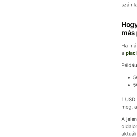
számla
Hogy
más 
Ha más
a
piac
Példáu
5
5
1 USD 
meg, a
A jele
oldalo
aktuál