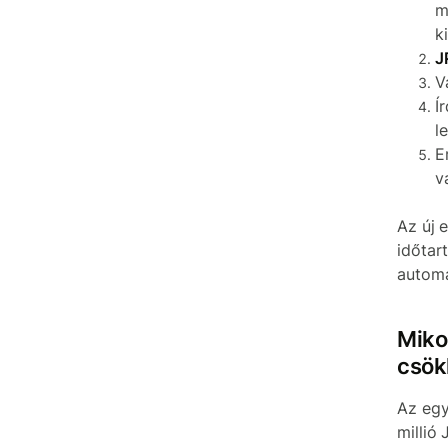
m
k
J
V
Í
l
E
v
Az új 
időtar
automa
Miko
csök
Az egy
millió