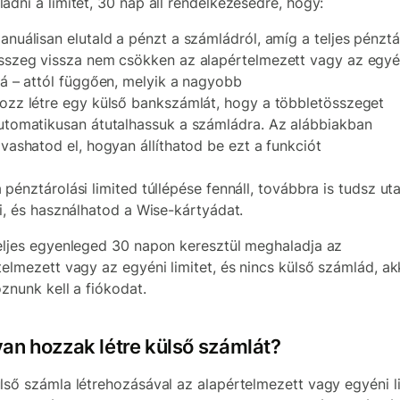
adni a limitet, 30 nap áll rendelkezésedre, hogy:
anuálisan elutald a pénzt a számládról, amíg a teljes pénztá
sszeg vissza nem csökken az alapértelmezett vagy az egyén
lá – attól függően, melyik a nagyobb
ozz létre egy külső bankszámlát, hogy a többletösszeget
utomatikusan átutalhassuk a számládra. Az alábbiakban
lvashatod el, hogyan állíthatod be ezt a funkciót
 pénztárolási limited túllépése fennáll, továbbra is tudsz uta
ni, és használhatod a Wise-kártyádat.
eljes egyenleged 30 napon keresztül meghaladja az
telmezett vagy az egyéni limitet, és nincs külső számlád, ak
oznunk kell a fiókodat.
an hozzak létre külső számlát?
lső számla létrehozásával az alapértelmezett vagy egyéni l