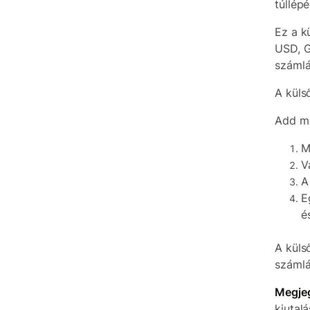
túllép
Ez a k
USD, G
számlá
A küls
Add me
M
V
A
E
é
A küls
számlá
Megje
kiutalá