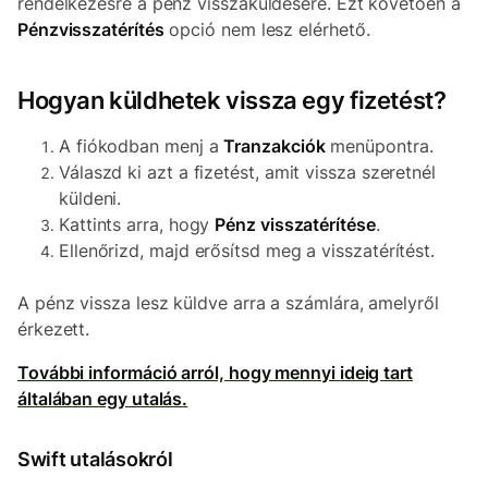
rendelkezésre a pénz visszaküldésére. Ezt követően a
Pénzvisszatérítés
opció nem lesz elérhető.
Hogyan küldhetek vissza egy fizetést?
A fiókodban menj a
Tranzakciók
menüpontra.
Válaszd ki azt a fizetést, amit vissza szeretnél
küldeni.
Kattints arra, hogy
Pénz visszatérítése
.
Ellenőrizd, majd erősítsd meg a visszatérítést.
A pénz vissza lesz küldve arra a számlára, amelyről
érkezett.
További információ arról, hogy mennyi ideig tart
általában egy utalás.
Swift utalásokról