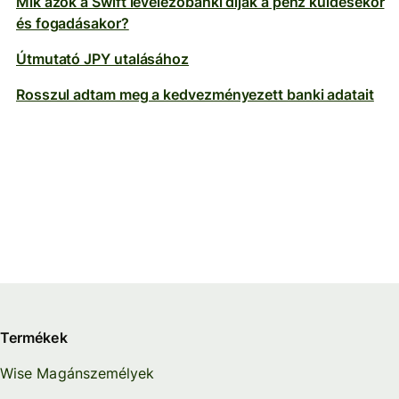
Mik azok a Swift levelezőbanki díjak a pénz küldésekor
és fogadásakor?
Útmutató JPY utalásához
Rosszul adtam meg a kedvezményezett banki adatait
Termékek
Wise Magánszemélyek