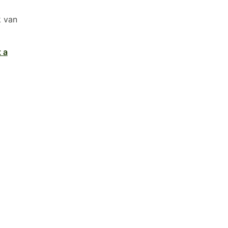
k van
 a