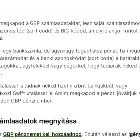
 megkapod a
GBP számlaadataidat, lesz saját számlaszámod
azonosítód (sort code) és BIC kódod, amelyre angol fontot
i.
 egy bankszámla, de ugyanúgy fogadhatsz pénzt, ha meg
laszámodat és a banki azonosítódat (sort code) a barátaid
tagokkal, ügyfelekkel vagy cégekkel, hogy tudjanak neked 
i.
talással is tudnak neked fizetni a
brit bankjukból, vagy
közi Swift utalással is. Amint megkapod a pénzt, jóváírjuk 
ádon GBP pénznemben.
zámlaadatok megnyitása
ör
GBP pénznemet kell hozzáadnod
. Ezután válaszd az
Igény