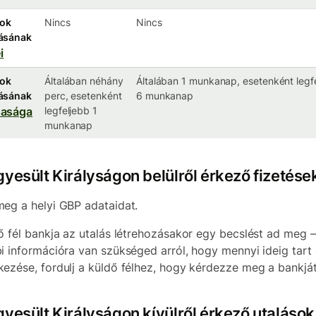
sok
Nincs
Nincs
ásának
i
sok
Általában néhány
Általában 1 munkanap, esetenként legf
ásának
perc, esetenként
6 munkanap
sasága
legfeljebb 1
munkanap
gyesült Királyságon belülről érkező fizetése
eg a helyi GBP adataidat.
ő fél bankja az utalás létrehozásakor egy becslést ad meg 
i információra van szükséged arról, hogy mennyi ideig tart
ezése, fordulj a küldő félhez, hogy kérdezze meg a bankját
gyesült Királyságon kívülről érkező utalások