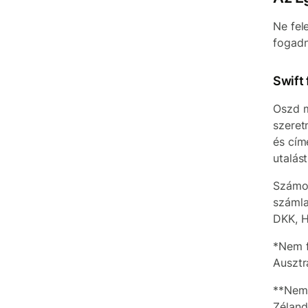
Ne fel
fogadn
Swift
Oszd m
szeret
és cím
utalás
Számos
számla
DKK, H
*Nem f
Ausztr
**Nem 
Zéland