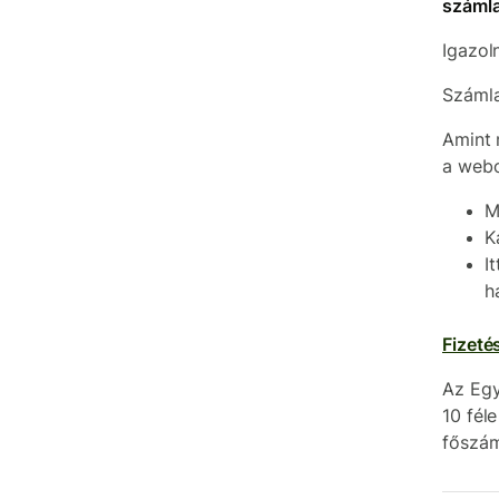
száml
Igazol
Száml
Amint 
a webo
M
K
I
h
Fizeté
Az Egy
10 fél
főszám