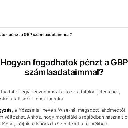
tok pénzt a GBP számlaadataimmal?
Hogyan fogadhatok pénzt a GBP
számlaadataimmal?
laadatok egy pénznemhez tartozó adatokat jelentenek,
kkel utalásokat lehet fogadni.
gyzés
, a "főszámla" neve a Wise-nál megadott lakcímedtől
n változhat. Ahhoz, hogy megtaláld a régiódban használt 
ológiát, kérjük, ellenőrizd közvetlenül a termékben.