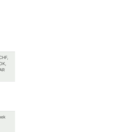
CHF,
OK,
ZAR
nek