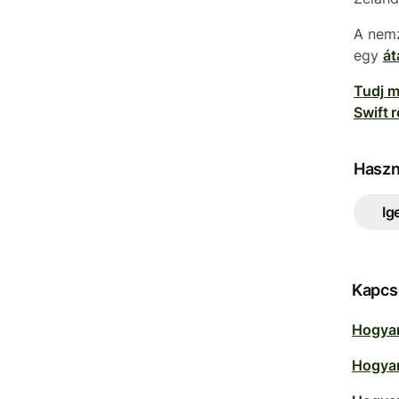
A nemz
egy
át
Tudj m
Swift 
Haszno
Ig
Kapcs
Hogyan
Hogyan