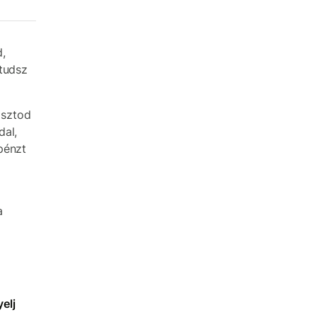
,
 tudsz
osztod
dal,
pénzt
a
elj