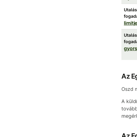
Utalá
fogad
limitje
Utalá
fogad
gyor
Az E
Oszd m
A küld
tovább
megérk
Az E