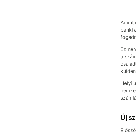
Amint
banki 
fogadn
Ez nem
a szám
család
külden
Helyi u
nemzet
száml
Új s
Elősz