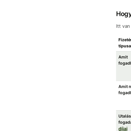
Hogy
Itt va
Fizeté
típusa
Amit
fogad
Amit 
fogad
Utalá
fogad
díjai