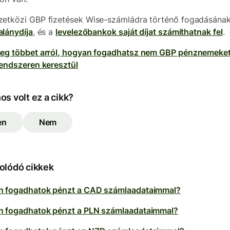
etközi GBP fizetések Wise-számládra történő fogadásána
alánydíja
, és a
levelezőbankok saját díjat számíthatnak fel
.
eg többet arról, hogyan fogadhatsz nem GBP pénznemeket
rendszeren keresztül
s volt ez a cikk?
en
Nem
olódó cikkek
 fogadhatok pénzt a CAD számlaadataimmal?
 fogadhatok pénzt a PLN számlaadataimmal?