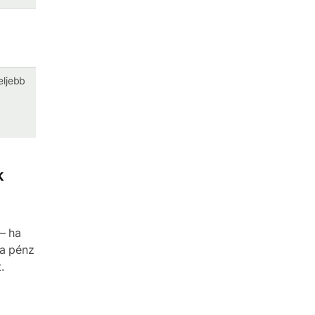
eljebb
k
— ha
 a pénz
.