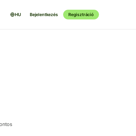
HU
Bejelentkezés
Regisztráció
pontos