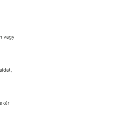
n vagy
aidat,
 akár
a