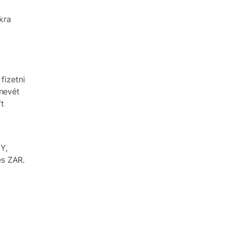
kra
fizetni
 nevét
t
Y,
és ZAR.