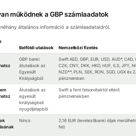
an működnek a GBP számlaadatok
n néhány általános információ a számlaadataidról.
s
Belföldi utalások
Nemzetközi fizetés
GBP banki
Swift AED, GBP, EUR, USD, AUD*, CAD, 
hatsz
átutalások az
CZK, CNY, DKK, HKD, HUF, ILS, JPY, N
Egyesült
NZD**, PLN, SEK, RON, SGD, UGX és 
Királyságból
pénznemben
nem
Átutalások az
Swift a fent felsoroltaktól eltérő
hatsz
egyesült
pénznemekben
királyságbeli
nyugdíjalapból
sok
Nincs
2,16 EUR (levelezőbanki díjak merülhet
ásának
fel)