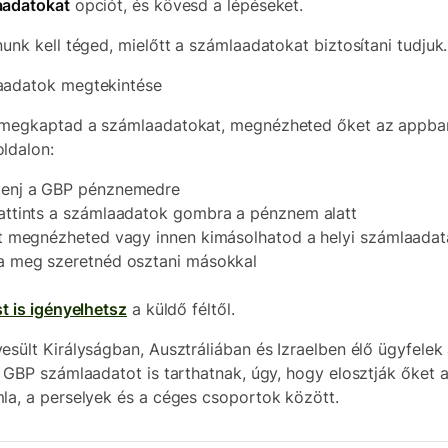
aadatokat
opciót, és kövesd a lépéseket.
nunk kell téged, mielőtt a számlaadatokat biztosítani tudjuk.
aadatok megtekintése
megkaptad a számlaadatokat, megnézheted őket az appba
ldalon:
enj a GBP pénznemedre
attints a számlaadatok gombra a pénznem alatt
tt megnézheted vagy innen kimásolhatod a helyi számlaadat
a meg szeretnéd osztani másokkal
st is igényelhetsz
a küldő féltől.
esült Királyságban, Ausztráliában és Izraelben élő ügyfelek
e GBP számlaadatot is tarthatnak, úgy, hogy elosztják őket 
la, a perselyek és a céges csoportok között.