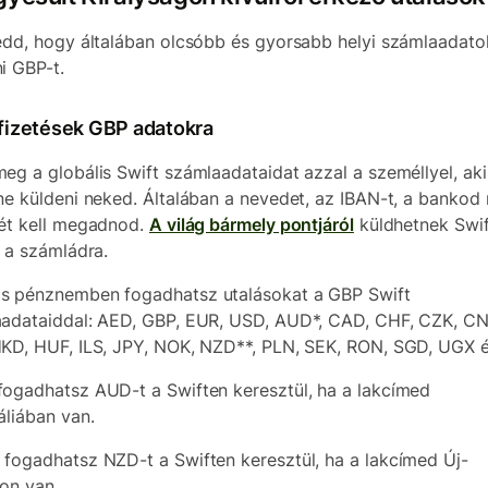
edd, hogy általában olcsóbb és gyorsabb helyi számlaadato
i GBP-t.
 fizetések GBP adatokra
eg a globális Swift számlaadataidat azzal a személlyel, aki 
ne küldeni neked. Általában a nevedet, az IBAN-t, a bankod
ét kell megadnod.
A világ bármely pontjáról
küldhetnek Swif
t a számládra.
 pénznemben fogadhatsz utalásokat a GBP Swift
adataiddal: AED, GBP, EUR, USD, AUD*, CAD, CHF, CZK, CN
KD, HUF, ILS, JPY, NOK, NZD**, PLN, SEK, RON, SGD, UGX 
ogadhatsz AUD-t a Swiften keresztül, ha a lakcímed
áliában van.
fogadhatsz NZD-t a Swiften keresztül, ha a lakcímed Új-
on van.