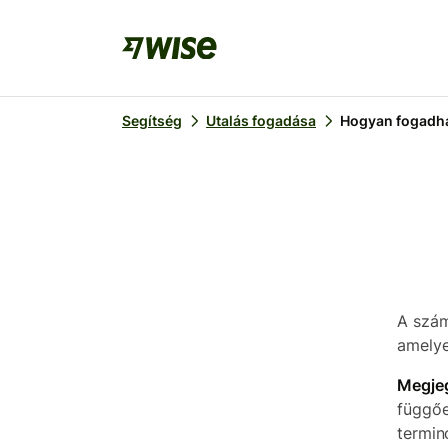
Segítség
Utalás fogadása
Hogyan fogadha
A szám
amelye
Megje
függőe
termin