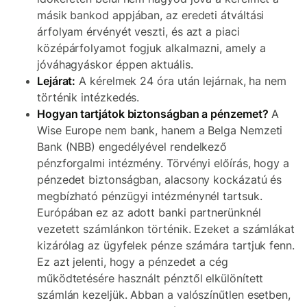
másik bankod appjában, az eredeti átváltási
árfolyam érvényét veszti, és azt a piaci
középárfolyamot fogjuk alkalmazni, amely a
jóváhagyáskor éppen aktuális.
Lejárat:
A kérelmek 24 óra után lejárnak, ha nem
történik intézkedés.
Hogyan tartjátok biztonságban a pénzemet?
A
Wise Europe nem bank, hanem a Belga Nemzeti
Bank (NBB) engedélyével rendelkező
pénzforgalmi intézmény. Törvényi előírás, hogy a
pénzedet biztonságban, alacsony kockázatú és
megbízható pénzügyi intézménynél tartsuk.
Európában ez az adott banki partnerünknél
vezetett számlánkon történik. Ezeket a számlákat
kizárólag az ügyfelek pénze számára tartjuk fenn.
Ez azt jelenti, hogy a pénzedet a cég
működtetésére használt pénztől elkülönített
számlán kezeljük. Abban a valószínűtlen esetben,