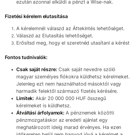
ezután azonnal elküldi a pénzt a Wise-nak.
Fizetési kérelem elutasítása
A kérelemnél válaszd az Áttekintés lehetőséget.
Válaszd az Elutasítás lehetőséget.
Erősítsd meg, hogy el szeretnéd utasítani a kérést
Fontos tudnivalók:
Csak saját részre:
Csak saját nevedre szóló
magyar személyes fiókokra küldhetsz kérelmeket.
Jelenleg ezt nem használhatod másoktól vagy
harmadik felektől származó fizetés kérésére.
Limitek:
Akár 20 000 000 HUF összegű
kérelmeket is küldhetsz.
Átváltási árfolyamok:
A pénznemek közötti
pénzmozgatáskor az eredeti ajánlat egy
meghatározott ideig marad érvényes. Ha ezen
időkereten belül nem hagyod jóvá a kérelmet a