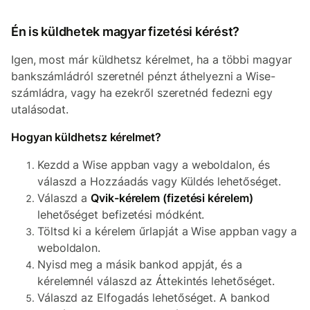
Én is küldhetek magyar fizetési kérést?
Igen, most már küldhetsz kérelmet, ha a többi magyar
bankszámládról szeretnél pénzt áthelyezni a Wise-
számládra, vagy ha ezekről szeretnéd fedezni egy
utalásodat.
Hogyan küldhetsz kérelmet?
Kezdd a Wise appban vagy a weboldalon, és
válaszd a Hozzáadás vagy Küldés lehetőséget.
Válaszd a
Qvik-kérelem (fizetési kérelem)
lehetőséget befizetési módként.
Töltsd ki a kérelem űrlapját a Wise appban vagy a
weboldalon.
Nyisd meg a másik bankod appját, és a
kérelemnél válaszd az Áttekintés lehetőséget.
Válaszd az Elfogadás lehetőséget. A bankod