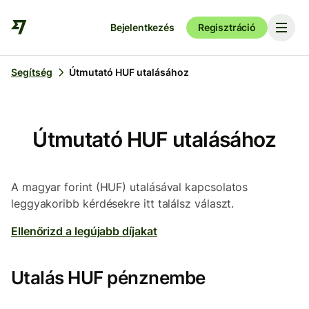
Bejelentkezés
Regisztráció
Segítség
Útmutató HUF utalásához
Útmutató HUF utalásához
A magyar forint (HUF) utalásával kapcsolatos
leggyakoribb kérdésekre itt találsz választ.
Ellenőrizd a legújabb díjakat
Utalás HUF pénznembe